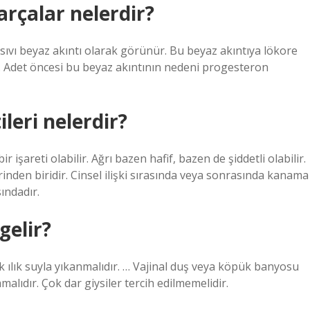
arçalar nelerdir?
 sıvı beyaz akıntı olarak görünür. Bu beyaz akıntıya lökore
r. Adet öncesi bu beyaz akıntının nedeni progesteron
leri nelerdir?
r işareti olabilir. Ağrı bazen hafif, bazen de şiddetli olabilir.
erinden biridir. Cinsel ilişki sırasında veya sonrasında kanama
sındadır.
gelir?
rak ılık suyla yıkanmalıdır. … Vajinal duş veya köpük banyosu
lıdır. Çok dar giysiler tercih edilmemelidir.