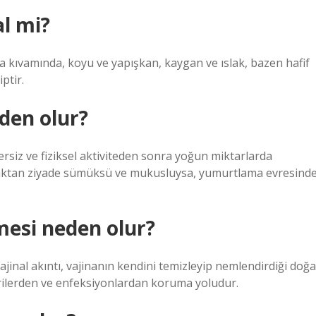
l mi?
a kıvamında, koyu ve yapışkan, kaygan ve ıslak, bazen hafif
ptir.
den olur?
ersiz ve fiziksel aktiviteden sonra yoğun miktarlarda
olmaktan ziyade sümüksü ve mukusluysa, yumurtlama evresind
mesi neden olur?
ajinal akıntı, vajinanın kendini temizleyip nemlendirdiği doğa
terilerden ve enfeksiyonlardan koruma yoludur.