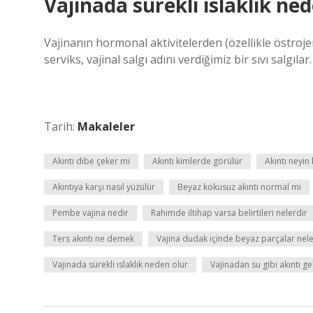
Vajinada sürekli ıslaklık ne
Vajinanın hormonal aktivitelerden (özellikle östrojen
serviks, vajinal salgı adını verdiğimiz bir sıvı salgıla
Tarih:
Makaleler
Akıntı dibe çeker mi
Akıntı kimlerde görülür
Akıntı neyin 
Akıntıya karşı nasıl yüzülür
Beyaz kokusuz akıntı normal mi
Pembe vajina nedir
Rahimde iltihap varsa belirtileri nelerdir
Ters akıntı ne demek
Vajina dudak içinde beyaz parçalar nele
Vajinada sürekli ıslaklık neden olur
Vajinadan su gibi akıntı g