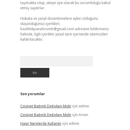
taşımakta olup, siteye üye olarak bu sorumluluğu kabul
etmiş sayılırlar.
Hukuka ve yasal düzenlemelere aykırı olduğunu
düşündüğünüz içerikleri,
backlinkpanelicomtr@gmail.com
adresine bildirmeniz
halinde, ilgili içerikler yasal süre içerisinde sitemizden
kaldırılacaktır.
Arama
Son yorumlar
Cinsiyet Bağımlı Değişken Midir
için
admin
Cinsiyet Bağımlı Değişken Midir
için
Arven
Hasır Nerelerde Kullanılır
için
admin