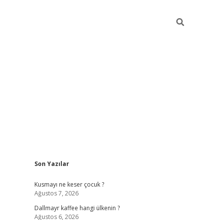
Sidebar
Son Yazılar
ilbet yeni giriş
betexper güncel giriş
https
Kusmayı ne keser çocuk ?
Ağustos 7, 2026
Dallmayr kaffee hangi ülkenin ?
Ağustos 6, 2026