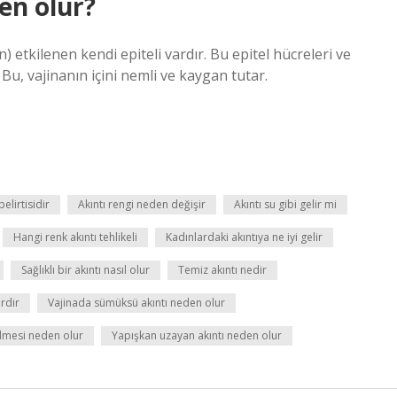
den olur?
) etkilenen kendi epiteli vardır. Bu epitel hücreleri ve
r. Bu, vajinanın içini nemli ve kaygan tutar.
belirtisidir
Akıntı rengi neden değişir
Akıntı su gibi gelir mi
Hangi renk akıntı tehlikeli
Kadınlardaki akıntıya ne iyi gelir
Sağlıklı bir akıntı nasıl olur
Temiz akıntı nedir
rdir
Vajinada sümüksü akıntı neden olur
elmesi neden olur
Yapışkan uzayan akıntı neden olur