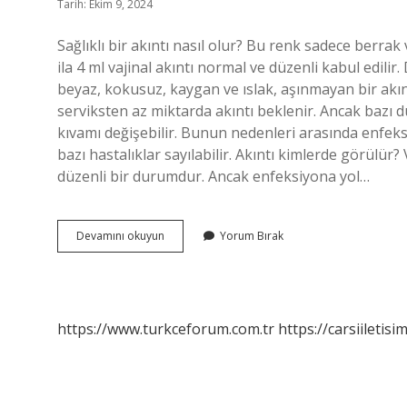
Tarih: Ekim 9, 2024
Sağlıklı bir akıntı nasıl olur? Bu renk sadece berra
ila 4 ml vajinal akıntı normal ve düzenli kabul edilir.
beyaz, kokusuz, kaygan ve ıslak, aşınmayan bir akınt
serviksten az miktarda akıntı beklenir. Ancak bazı d
kıvamı değişebilir. Bunun nedenleri arasında enfeksi
bazı hastalıklar sayılabilir. Akıntı kimlerde görülür
düzenli bir durumdur. Ancak enfeksiyona yol…
Akıntı
Devamını okuyun
Yorum Bırak
Yönlerini
Ne
Değiştirir
https://www.turkceforum.com.tr
https://carsiiletisi