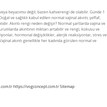
k veya beyazımsı değil, bazen kahverengi de olabilir. Günde 1
 Doğal ve sağlıklı kabul edilen normal vajinal akıntı; şeffaf,
ıdır. Akıntı rengi neden değişir? Normal şartlarda vajina ve
urumlarda akıntının miktarı artabilir ve rengi, kokusu ve
yonlar, hormonal değişiklikler, alerjik reaksiyonlar, stres ve
? Vajinal akıntı genellikle her kadında görülen normal ve
m.com.tr
https://vogconcept.com.tr
Sitemap