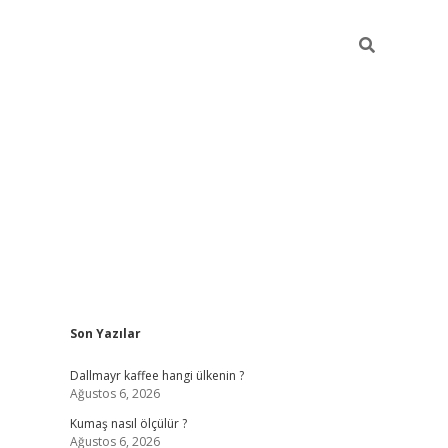
Sidebar
Son Yazılar
ilbet yeni giriş
betexper 
Dallmayr kaffee hangi ülkenin ?
Ağustos 6, 2026
Kumaş nasıl ölçülür ?
Ağustos 6, 2026