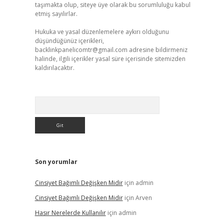
taşımakta olup, siteye üye olarak bu sorumluluğu kabul
etmiş sayılırlar.
Hukuka ve yasal düzenlemelere aykırı olduğunu
düşündüğünüz içerikleri,
backlinkpanelicomtr@gmail.com
adresine bildirmeniz
halinde, ilgili içerikler yasal süre içerisinde sitemizden
kaldırılacaktır.
Arama
Son yorumlar
Cinsiyet Bağımlı Değişken Midir
için
admin
Cinsiyet Bağımlı Değişken Midir
için
Arven
Hasır Nerelerde Kullanılır
için
admin