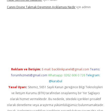
Canını Dişine Takmak Deyiminin Açıklaması Nedir
için
admin
ncel giriş
https://betexpergir.net/
Reklam ve İletişim:
E-mail:
backlinkpaneli@gmail.com
Teams:
forumhizmeti@gmail.com
Whatsapp: 0262 606 0 726
Telegram:
@karabul
Yasal Uyarı:
Sitemiz, 5651 Sayılı Kanun gereğince Bilgi Teknolojileri
ve İletişim Kurumu (BTK) tarafından onaylanmış bir Yer Sağlayıcı
olarak hizmet vermektedir. Bu nedenle, sitedeki içerikleri proaktif
olarak denetleme veya araştırma yükümlülüğümüz bulunmamaktadır.
Ancak, üyelerimiz yazdıkları içeriklerin sorumluluğunu taşımakta olup,