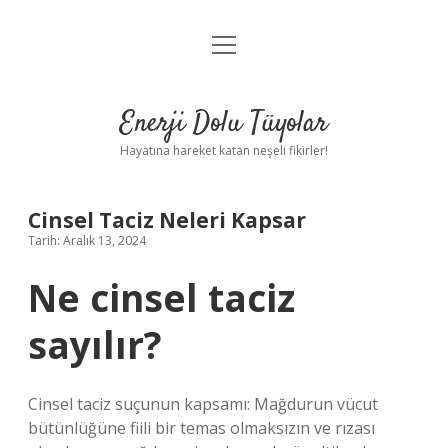
menüyü
Anasayfa
aç
Gizlilik Politikası
Enerji Dolu Tüyolar
Yasal Uyarı
Hayatına hareket katan neşeli fikirler!
Hakkımızda
Cinsel Taciz Neleri Kapsar
Tarih: Aralık 13, 2024
Ne cinsel taciz
sayılır?
Cinsel taciz suçunun kapsamı: Mağdurun vücut
bütünlüğüne fiili bir temas olmaksızın ve rızası