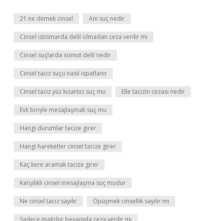
21 ne demek cinsel
Ani suç nedir
Cinsel istismarda delil olmadan ceza verilir mi
Cinsel suçlarda somut delil nedir
Cinsel taciz suçu nasıl ispatlanır
Cinsel taciz yüz kızartıcı suç mu
Elle tacizin cezası nedir
Evli biriyle mesajlaşmak suç mu
Hangi durumlar tacize girer
Hangi hareketler cinsel tacize girer
Kaç kere aramak tacize girer
Karşılıklı cinsel mesajlaşma suç mudur
Ne cinsel taciz sayılır
Öpüşmek cinsellik sayılır mı
Sadece mağdur beyanıyla ceza verilir mi