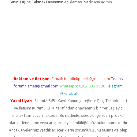
Canını Dişine Takmak Deyiminin Açıklaması Nedir
için
admin
ttps://betexpergir.net/
Reklam ve İletişim:
E-mail:
backlinkpaneli@gmail.com
Teams:
forumhizmeti@gmail.com
Whatsapp: 0262 606 0 726
Telegram:
@karabul
Yasal Uyarı:
Sitemiz, 5651 Sayılı Kanun gereğince Bilgi Teknolojileri
ve İletişim Kurumu (BTK) tarafından onaylanmış bir Yer Sağlayıcı
olarak hizmet vermektedir. Bu nedenle, sitedeki içerikleri proaktif
olarak denetleme veya araştırma yükümlülüğümüz bulunmamaktadır.
Ancak, üyelerimiz yazdıkları içeriklerin sorumluluğunu taşımakta olup,