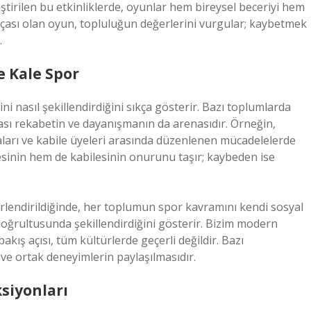
eştirilen bu etkinliklerde, oyunlar hem bireysel beceriyi hem
arçası olan oyun, topluluğun değerlerini vurgular; kaybetmek
.
e Kale Spor
ni nasıl şekillendirdiğini sıkça gösterir. Bazı toplumlarda
arası rekabetin ve dayanışmanın da arenasıdır. Örneğin,
ları ve kabile üyeleri arasında düzenlenen mücadelelerde
esinin hem de kabilesinin onurunu taşır; kaybeden ise
lendirildiğinde, her toplumun spor kavramını kendi sosyal
 doğrultusunda şekillendirdiğini gösterir. Bizim modern
ış açısı, tüm kültürlerde geçerli değildir. Bazı
 ve ortak deneyimlerin paylaşılmasıdır.
siyonları