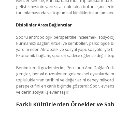
Benzer şekilde, Kanada’daki Inuit topluluklarında kay
geliştirmesinin yanı sıra toplulukla bütünleşmelerine
tanımlamasında ve toplumsal kimliklerini anlamlandı
Disiplinler Arası Bağlantılar
Sporu antropolojik perspektifle incelemek, sosyoloji,
kurmamızı sağlar. Ritüel ve semboller, psikolojide
yardım eder. Akrabalık ve sosyal yapı, sosyolojiyle
Ekonomik bağlam, sporun sadece eğlence değil, top
Benim kendi gözlemlerim, Peru’nun And Dağları’nda g
gençler, her yıl düzenlenen geleneksel oyunlarda 
topluluklarının tarihini ve değerlerini deneyimliyor
perspektifini en canlı biçimde gösterdi: Spor, evren
ve derin sosyal işlevler taşır.
Farklı Kültürlerden Örnekler ve Sah