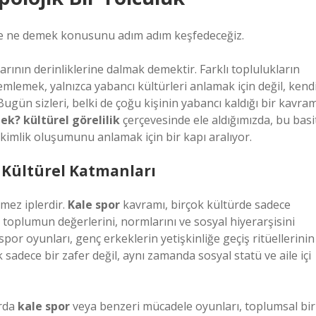
ale ne demek konusunu adım adım keşfedeceğiz.
arının derinliklerine dalmak demektir. Farklı toplulukların
lemlemek, yalnızca yabancı kültürleri anlamak için değil, kend
Bugün sizleri, belki de çoğu kişinin yabancı kaldığı bir kavra
ek? kültürel görelilik
çerçevesinde ele aldığımızda, bu basi
ve kimlik oluşumunu anlamak için bir kapı aralıyor.
n Kültürel Katmanları
nmez iplerdir.
Kale spor
kavramı, birçok kültürde sadece
r toplumun değerlerini, normlarını ve sosyal hiyerarşisini
por oyunları, genç erkeklerin yetişkinliğe geçiş ritüellerinin
sadece bir zafer değil, aynı zamanda sosyal statü ve aile içi
arda
kale spor
veya benzeri mücadele oyunları, toplumsal bir