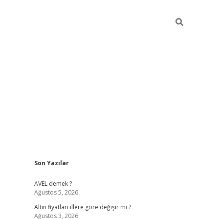
Sidebar
Son Yazılar
ilbet yeni giriş
betexper güncel giriş
https:
AVEL demek ?
Ağustos 5, 2026
Altın fiyatları illere göre değişir mi ?
Ağustos 3, 2026