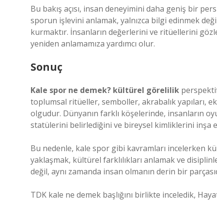
Bu bakış açısı, insan deneyimini daha geniş bir per
sporun işlevini anlamak, yalnızca bilgi edinmek değ
kurmaktır. İnsanların değerlerini ve ritüellerini 
yeniden anlamamıza yardımcı olur.
Sonuç
Kale spor ne demek? kültürel görelilik
perspektifi
toplumsal ritüeller, semboller, akrabalık yapıları, 
olgudur. Dünyanın farklı köşelerinde, insanların oyun
statülerini belirlediğini ve bireysel kimliklerini in
Bu nedenle, kale spor gibi kavramları incelerken k
yaklaşmak, kültürel farklılıkları anlamak ve disipli
değil, aynı zamanda insan olmanın derin bir parçasıd
TDK kale ne demek başlığını birlikte inceledik, Hay