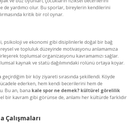
ak ve buz oyunları, çocukların fiziksel becerilerini
 de yardımcı olur. Bu sporlar, bireylerin kendilerini
rmasında kritik bir rol oynar.
 psikoloji ve ekonomi gibi disiplinlerle doğal bir bağ
 bireysel ve topluluk düzeyinde motivasyonu anlamamıza
 birleşerek toplumsal organizasyonu kavramamızı sağlar.
lumsal kaynak ve statü dağılımındaki rolünü ortaya koyar.
eçirdiğim bir köy ziyareti sırasında şekillendi. Köyde
mücadele ederken, hem kendi becerilerini hem de
du. Bu an, bana
kale spor ne demek? kültürel görelilik
sel bir kavram gibi görünse de, anlamı her kültürde farklıdır
a Çalışmaları