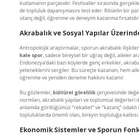
kutlamanın parçasıdır. Festivaller sırasında gerçekl
de topluluk dayanışmasını test eder. Ritüelin bir p
utanç değil, öğrenme ve deneyim kazanma fırsatıdır
Akrabalık ve Sosyal Yapılar Üzerind
Antropolojik araştırmalar, sporun akrabalık ilişkileri
kale spor
, sadece bireysel bir uğraş değil, aileler 
Endonezya’daki bazı köylerde genç erkekler, akraba
yeteneklerini sergiler. Bu süreçte kazanan, hem ail
öğrenme ve yeniden deneme hakkını kazanır.
Bu gözlemler,
kültürel görelilik
çerçevesinde değer
normları, akrabalık yapıları ve toplumsal değerleri
anlamda gördüğümüz “rekabet” ve “kazanç” odaklı bak
topluluklarda önemli olan, bireyin topluluğa katkısı
Ekonomik Sistemler ve Sporun Fonk