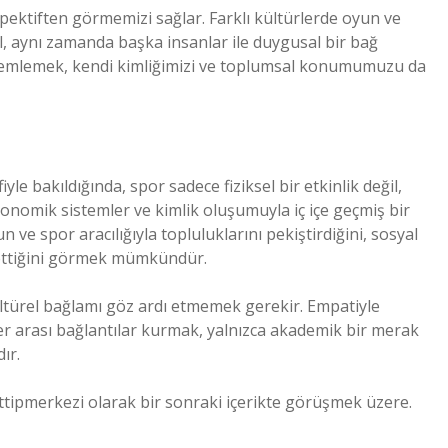
spektiften görmemizi sağlar. Farklı kültürlerde oyun ve
il, aynı zamanda başka insanlar ile duygusal bir bağ
gözlemlemek, kendi kimliğimizi ve toplumsal konumumuzu da
yle bakıldığında, spor sadece fiziksel bir etkinlik değil,
ekonomik sistemler ve kimlik oluşumuyla iç içe geçmiş bir
 ve spor aracılığıyla topluluklarını pekiştirdiğini, sosyal
şa ettiğini görmek mümkündür.
ültürel bağlamı göz ardı etmemek gerekir. Empatiyle
nler arası bağlantılar kurmak, yalnızca akademik bir merak
ır.
attipmerkezi olarak bir sonraki içerikte görüşmek üzere.