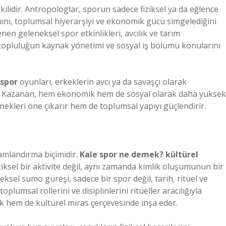
ilidir. Antropologlar, sporun sadece fiziksel ya da eğlence
ını, toplumsal hiyerarşiyi ve ekonomik gücü simgelediğini
en geleneksel spor etkinlikleri, avcılık ve tarım
er, topluluğun kaynak yönetimi ve sosyal iş bölümü konularını
 spor
oyunları, erkeklerin avcı ya da savaşçı olarak
dedir. Kazanan, hem ekonomik hem de sosyal olarak daha yüksek
nekleri öne çıkarır hem de toplumsal yapıyı güçlendirir.
lamlandırma biçimidir.
Kale spor ne demek? kültürel
ziksel bir aktivite değil, aynı zamanda kimlik oluşumunun bir
ksel sumo güreşi, sadece bir spor değil, tarih, ritüel ve
oplumsal rollerini ve disiplinlerini ritüeller aracılığıyla
luk hem de kültürel miras çerçevesinde inşa eder.