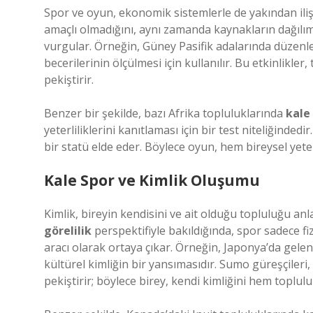
Spor ve oyun, ekonomik sistemlerle de yakından ilişk
amaçlı olmadığını, aynı zamanda kaynakların dağılım
vurgular. Örneğin, Güney Pasifik adalarında düzenlen
becerilerinin ölçülmesi için kullanılır. Bu etkinlikl
pekiştirir.
Benzer bir şekilde, bazı Afrika topluluklarında
kale
yeterliliklerini kanıtlaması için bir test niteliğin
bir statü elde eder. Böylece oyun, hem bireysel yete
Kale Spor ve Kimlik Oluşumu
Kimlik
, bireyin kendisini ve ait olduğu topluluğu an
görelilik
perspektifiyle bakıldığında, spor sadece fi
aracı olarak ortaya çıkar. Örneğin, Japonya’da gelene
kültürel kimliğin bir yansımasıdır. Sumo güreşçileri, t
pekiştirir; böylece birey, kendi kimliğini hem toplu