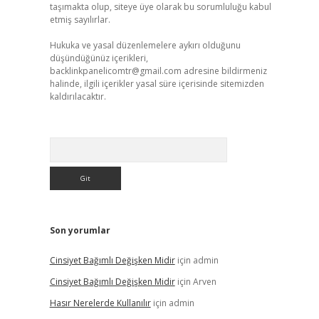
taşımakta olup, siteye üye olarak bu sorumluluğu kabul
etmiş sayılırlar.
Hukuka ve yasal düzenlemelere aykırı olduğunu
düşündüğünüz içerikleri,
backlinkpanelicomtr@gmail.com
adresine bildirmeniz
halinde, ilgili içerikler yasal süre içerisinde sitemizden
kaldırılacaktır.
Arama
Son yorumlar
Cinsiyet Bağımlı Değişken Midir
için
admin
Cinsiyet Bağımlı Değişken Midir
için
Arven
Hasır Nerelerde Kullanılır
için
admin