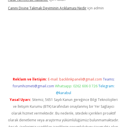
Canını Dişine Takmak Deyiminin Açıklaması Nedir
için
admin
üncel giriş
https://betexpergir.net/
Reklam ve İletişim:
E-mail:
backlinkpaneli@gmail.com
Teams:
forumhizmeti@gmail.com
Whatsapp: 0262 606 0 726
Telegram:
@karabul
Yasal Uyarı:
Sitemiz, 5651 Sayılı Kanun gereğince Bilgi Teknolojileri
ve İletişim Kurumu (BTK) tarafından onaylanmış bir Yer Sağlayıcı
olarak hizmet vermektedir. Bu nedenle, sitedeki içerikleri proaktif
olarak denetleme veya araştırma yükümlülüğümüz bulunmamaktadır.
Ancak, üyelerimiz yazdıkları içeriklerin sorumluluğunu taşımakta olup,