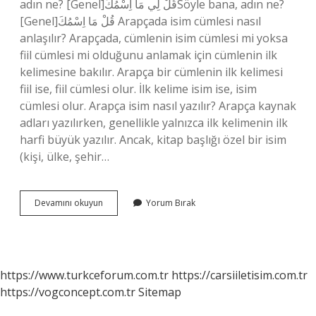
adın ne? [Genel]قُلْ لِي مَا اِسْمُكَSöyle bana, adın ne?
[Genel]قُلْ مَا اِسْمُكَ Arapçada isim cümlesi nasıl
anlaşılır? Arapçada, cümlenin isim cümlesi mi yoksa
fiil cümlesi mi olduğunu anlamak için cümlenin ilk
kelimesine bakılır. Arapça bir cümlenin ilk kelimesi
fiil ise, fiil cümlesi olur. İlk kelime isim ise, isim
cümlesi olur. Arapça isim nasıl yazılır? Arapça kaynak
adları yazılırken, genellikle yalnızca ilk kelimenin ilk
harfi büyük yazılır. Ancak, kitap başlığı özel bir isim
(kişi, ülke, şehir…
Arapça
Devamını okuyun
Yorum Bırak
Isim
Nasıl
Sorulur
https://www.turkceforum.com.tr
https://carsiiletisim.com.tr
https://vogconcept.com.tr
Sitemap