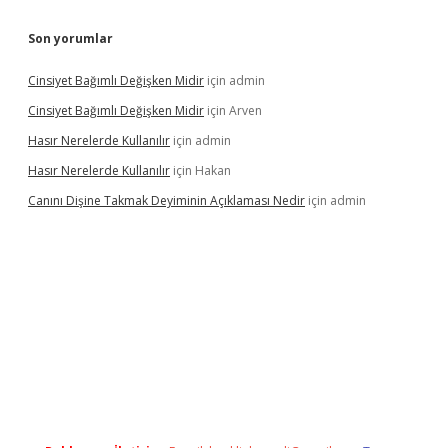
Son yorumlar
Cinsiyet Bağımlı Değişken Midir
için
admin
Cinsiyet Bağımlı Değişken Midir
için
Arven
Hasır Nerelerde Kullanılır
için
admin
Hasır Nerelerde Kullanılır
için
Hakan
Canını Dişine Takmak Deyiminin Açıklaması Nedir
için
admin
ttps://betexpergir.net/