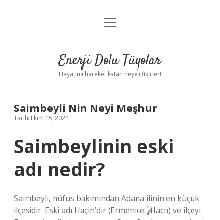
menüyü
Anasayfa
aç
Gizlilik Politikası
Enerji Dolu Tüyolar
Yasal Uyarı
Hayatına hareket katan neşeli fikirler!
Hakkımızda
Saimbeyli Nin Neyi Meşhur
Tarih: Ekim 15, 2024
Saimbeylinin eski
adı nedir?
Saimbeyli, nüfus bakımından Adana ilinin en küçük
ilçesidir. Eski adı Haçin’dir (Ermenice: Ԁֳֶ֡ Hacn) ve ilçeyi