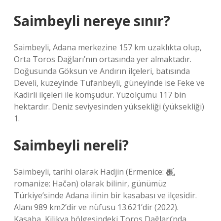
Saimbeyli nereye sınır?
Saimbeyli, Adana merkezine 157 km uzaklıkta olup,
Orta Toros Dağları’nın ortasında yer almaktadır.
Doğusunda Göksun ve Andırın ilçeleri, batısında
Develi, kuzeyinde Tufanbeyli, güneyinde ise Feke ve
Kadirli ilçeleri ile komşudur. Yüzölçümü 117 bin
hektardır. Deniz seviyesinden yüksekliği (yüksekliği)
1.
Saimbeyli nereli?
Saimbeyli, tarihi olarak Hadjin (Ermenice: Ԁ롡ֳֶ֨,
romanize: Hačən) olarak bilinir, günümüz
Türkiye’sinde Adana ilinin bir kasabası ve ilçesidir.
Alanı 989 km2’dir ve nüfusu 13.621’dir (2022).
Kasaba, Kilikya bölgesindeki Toros Dağları’nda,