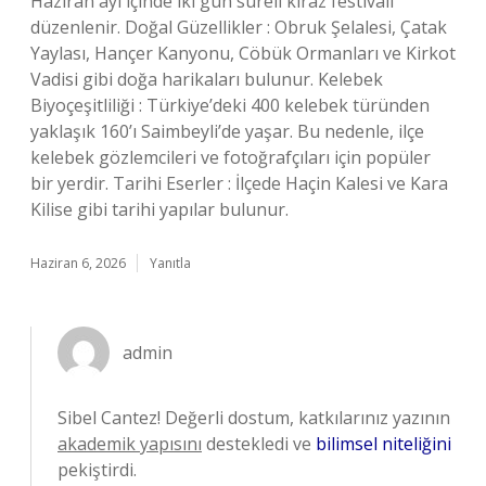
Haziran ayı içinde iki gün süreli kiraz festivali
düzenlenir. Doğal Güzellikler : Obruk Şelalesi, Çatak
Yaylası, Hançer Kanyonu, Cöbük Ormanları ve Kirkot
Vadisi gibi doğa harikaları bulunur. Kelebek
Biyoçeşitliliği : Türkiye’deki 400 kelebek türünden
yaklaşık 160’ı Saimbeyli’de yaşar. Bu nedenle, ilçe
kelebek gözlemcileri ve fotoğrafçıları için popüler
bir yerdir. Tarihi Eserler : İlçede Haçin Kalesi ve Kara
Kilise gibi tarihi yapılar bulunur.
Haziran 6, 2026
Yanıtla
admin
Sibel Cantez! Değerli dostum, katkılarınız yazının
akademik yapısını
destekledi ve
bilimsel niteliğini
pekiştirdi.