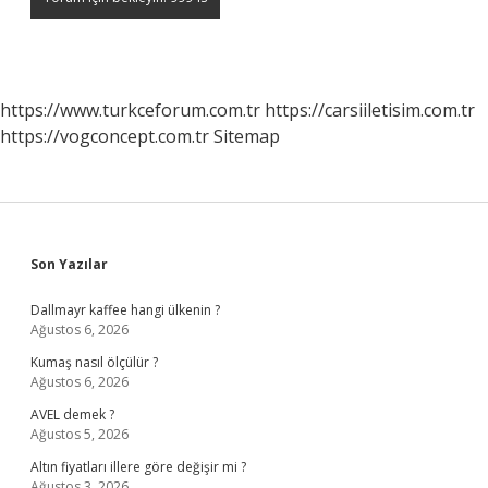
https://www.turkceforum.com.tr
https://carsiiletisim.com.tr
https://vogconcept.com.tr
Sitemap
Sidebar
Son Yazılar
Dallmayr kaffee hangi ülkenin ?
Ağustos 6, 2026
Kumaş nasıl ölçülür ?
Ağustos 6, 2026
AVEL demek ?
Ağustos 5, 2026
Altın fiyatları illere göre değişir mi ?
Ağustos 3, 2026