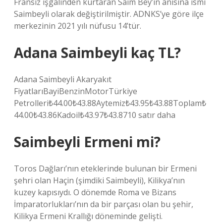
Fransız işgalinden kurtaran Saim Bey’in anısına ismi
Saimbeyli olarak değiştirilmiştir. ADNKS’ye göre ilçe
merkezinin 2021 yılı nüfusu 14’tür.
Adana Saimbeyli kaç TL?
Adana Saimbeyli Akaryakıt
FiyatlarıBayiBenzinMotorTürkiye
Petrolleri₺44.00₺43.88Aytemiz₺43.95₺43.88Toplam₺
44.00₺43.86Kadoil₺43.97₺43.8710 satır daha
Saimbeyli Ermeni mi?
Toros Dağları’nın eteklerinde bulunan bir Ermeni
şehri olan Haçin (şimdiki Saimbeyli), Kilikya’nın
kuzey kapısıydı. O dönemde Roma ve Bizans
İmparatorlukları’nın da bir parçası olan bu şehir,
Kilikya Ermeni Krallığı döneminde gelişti.