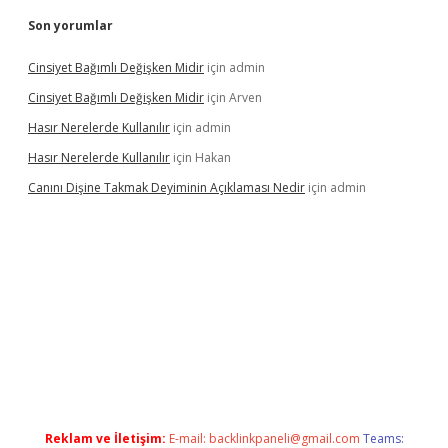
Son yorumlar
Cinsiyet Bağımlı Değişken Midir
için
admin
Cinsiyet Bağımlı Değişken Midir
için
Arven
Hasır Nerelerde Kullanılır
için
admin
Hasır Nerelerde Kullanılır
için
Hakan
Canını Dişine Takmak Deyiminin Açıklaması Nedir
için
admin
ps://betexpergir.net/
Reklam ve İletişim:
E-mail:
backlinkpaneli@gmail.com
Teams: