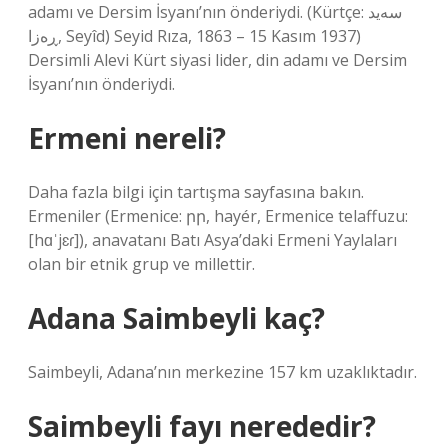
adamı ve Dersim İsyanı’nın önderiydi. (Kürtçe: سەید
ڕەزا, Seyîd) Seyid Rıza, 1863 – 15 Kasım 1937)
Dersimli Alevi Kürt siyasi lider, din adamı ve Dersim
İsyanı’nın önderiydi.
Ermeni nereli?
Daha fazla bilgi için tartışma sayfasına bakın.
Ermeniler (Ermenice: րր, hayér, Ermenice telaffuzu:
[hɑˈjɛɾ]), anavatanı Batı Asya’daki Ermeni Yaylaları
olan bir etnik grup ve millettir.
Adana Saimbeyli kaç?
Saimbeyli, Adana’nın merkezine 157 km uzaklıktadır.
Saimbeyli fayı nerededir?