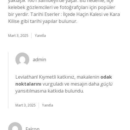
yaklaşık 160’ı Saimbeyli’de yaşar. Bu nedenle, ilçe
kelebek gözlemcileri ve fotoğrafçıları için popüler
bir yerdir. Tarihi Eserler : İlçede Haçin Kalesi ve Kara
Kilise gibi tarihi yapılar bulunur.
Mart 3, 2025
Yanıtla
admin
Leviathan! Kıymetli katkınız, makalenin
odak
noktalarını
vurguladı ve mesajın daha
güçlü
yansıtılmasına katkıda bulundu.
Mart 3, 2025
Yanıtla
Falcon