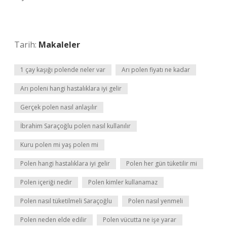
Tarih:
Makaleler
1 çay kaşığı polende neler var
Arı polen fiyatı ne kadar
Arı poleni hangi hastalıklara iyi gelir
Gerçek polen nasıl anlaşılır
İbrahim Saraçoğlu polen nasıl kullanılır
Kuru polen mi yaş polen mi
Polen hangi hastalıklara iyi gelir
Polen her gün tüketilir mi
Polen içeriği nedir
Polen kimler kullanamaz
Polen nasıl tüketilmeli Saraçoğlu
Polen nasıl yenmeli
Polen neden elde edilir
Polen vücutta ne işe yarar