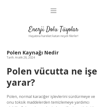
menüyü
Anasayfa
aç
Gizlilik Politikası
Enerji Dolu Tüyolar
Yasal Uyarı
Hayatına hareket katan neşeli fikirler!
Hakkımızda
Polen Kaynağı Nedir
Tarih: Aralık 28, 2024
Polen vücutta ne işe
yarar?
Polen, normal karaciğer işlevlerini sürdürmeye ve
onu toksik maddelerden temizlemeye yardımcı