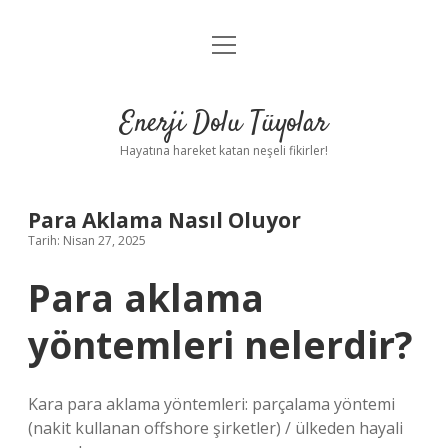
menüyü
Anasayfa
aç
Gizlilik Politikası
Enerji Dolu Tüyolar
Yasal Uyarı
Hayatına hareket katan neşeli fikirler!
Hakkımızda
Para Aklama Nasıl Oluyor
Tarih: Nisan 27, 2025
Para aklama
yöntemleri nelerdir?
Kara para aklama yöntemleri: parçalama yöntemi
(nakit kullanan offshore şirketler) / ülkeden hayali