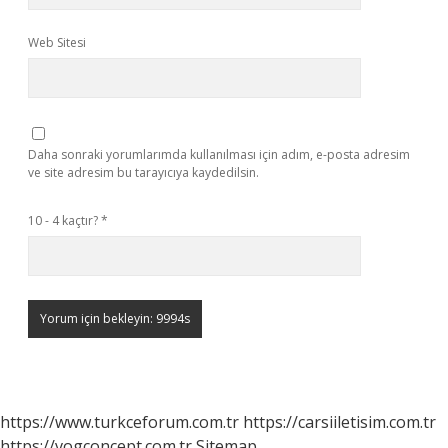
Web Sitesi
Daha sonraki yorumlarımda kullanılması için adım, e-posta adresim
ve site adresim bu tarayıcıya kaydedilsin.
10 - 4 kaçtır?
*
https://www.turkceforum.com.tr
https://carsiiletisim.com.tr
https://vogconcept.com.tr
Sitemap