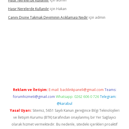
Hasır Nerelerde Kullanılır
için
admin
Hasır Nerelerde Kullanılır
için
Hakan
Canını Dişine Takmak Deyiminin Açıklaması Nedir
için
admin
giriş
https://betexpergir.net/
Reklam ve İletişim:
E-mail:
backlinkpaneli@gmail.com
Teams:
forumhizmeti@gmail.com
Whatsapp: 0262 606 0 726
Telegram:
@karabul
Yasal Uyarı:
Sitemiz, 5651 Sayılı Kanun gereğince Bilgi Teknolojileri
ve İletişim Kurumu (BTK) tarafından onaylanmış bir Yer Sağlayıcı
olarak hizmet vermektedir. Bu nedenle, sitedeki içerikleri proaktif