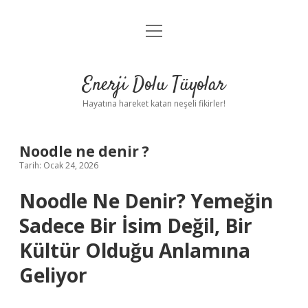
menüyü
Anasayfa
aç
Gizlilik Politikası
Enerji Dolu Tüyolar
Yasal Uyarı
Hayatına hareket katan neşeli fikirler!
Hakkımızda
Noodle ne denir ?
Tarih: Ocak 24, 2026
Noodle Ne Denir? Yemeğin
Sadece Bir İsim Değil, Bir
Kültür Olduğu Anlamına
Geliyor