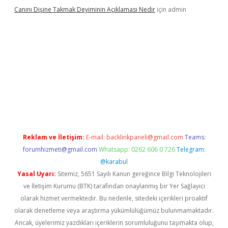
Canını Dişine Takmak Deyiminin Açıklaması Nedir
için
admin
iş
https://betexpergir.net/
Reklam ve İletişim:
E-mail:
backlinkpaneli@gmail.com
Teams:
forumhizmeti@gmail.com
Whatsapp: 0262 606 0 726
Telegram:
@karabul
Yasal Uyarı:
Sitemiz, 5651 Sayılı Kanun gereğince Bilgi Teknolojileri
ve İletişim Kurumu (BTK) tarafından onaylanmış bir Yer Sağlayıcı
olarak hizmet vermektedir. Bu nedenle, sitedeki içerikleri proaktif
olarak denetleme veya araştırma yükümlülüğümüz bulunmamaktadır.
Ancak, üyelerimiz yazdıkları içeriklerin sorumluluğunu taşımakta olup,