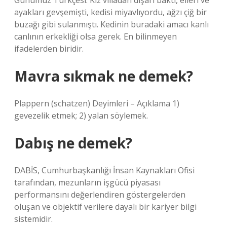
Günümüz Türkçesi: Kız villadan dışarı baktı, elleri ve
ayakları gevşemişti, kedisi miyavlıyordu, ağzı çiğ bir
buzağı gibi sulanmıştı. Kedinin buradaki amacı kanlı
canlının erkekliği olsa gerek. En bilinmeyen
ifadelerden biridir.
Mavra sıkmak ne demek?
Plappern (schatzen) Deyimleri – Açıklama 1)
gevezelik etmek; 2) yalan söylemek.
Dabış ne demek?
DABİS, Cumhurbaşkanlığı İnsan Kaynakları Ofisi
tarafından, mezunların işgücü piyasası
performansını değerlendiren göstergelerden
oluşan ve objektif verilere dayalı bir kariyer bilgi
sistemidir.