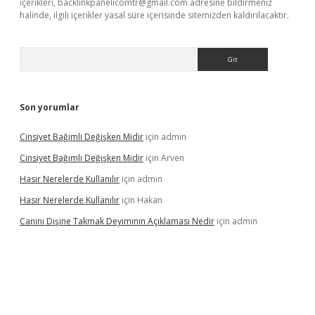
içerikleri,
backlinkpanelicomtr@gmail.com
adresine bildirmeniz
halinde, ilgili içerikler yasal süre içerisinde sitemizden kaldırılacaktır.
Arama
Son yorumlar
Cinsiyet Bağımlı Değişken Midir
için
admin
Cinsiyet Bağımlı Değişken Midir
için
Arven
Hasır Nerelerde Kullanılır
için
admin
Hasır Nerelerde Kullanılır
için
Hakan
Canını Dişine Takmak Deyiminin Açıklaması Nedir
için
admin