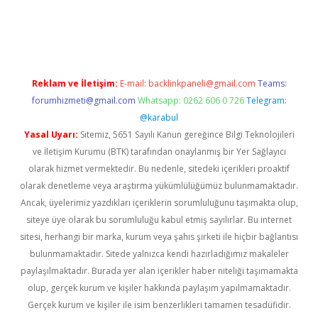
https://betexpergir.net/
Reklam ve İletişim:
E-mail:
backlinkpaneli@gmail.com
Teams:
forumhizmeti@gmail.com
Whatsapp: 0262 606 0 726
Telegram:
@karabul
Yasal Uyarı:
Sitemiz, 5651 Sayılı Kanun gereğince Bilgi Teknolojileri
ve İletişim Kurumu (BTK) tarafından onaylanmış bir Yer Sağlayıcı
olarak hizmet vermektedir. Bu nedenle, sitedeki içerikleri proaktif
olarak denetleme veya araştırma yükümlülüğümüz bulunmamaktadır.
Ancak, üyelerimiz yazdıkları içeriklerin sorumluluğunu taşımakta olup,
siteye üye olarak bu sorumluluğu kabul etmiş sayılırlar. Bu internet
sitesi, herhangi bir marka, kurum veya şahıs şirketi ile hiçbir bağlantısı
bulunmamaktadır. Sitede yalnızca kendi hazırladığımız makaleler
paylaşılmaktadır. Burada yer alan içerikler haber niteliği taşımamakta
olup, gerçek kurum ve kişiler hakkında paylaşım yapılmamaktadır.
Gerçek kurum ve kişiler ile isim benzerlikleri tamamen tesadüfidir.