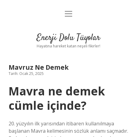
menüyü
Anasayfa
aç
Gizlilik Politikası
Enerji Dolu Tüyolar
Yasal Uyarı
Hayatına hareket katan neşeli fikirler!
Hakkımızda
Mavruz Ne Demek
Tarih: Ocak 25, 2025
Mavra ne demek
cümle içinde?
20. yüzyılın ilk yarısından itibaren kullanılmaya
başlanan Mavra kelimesinin sözlük anlamı saçmadır.