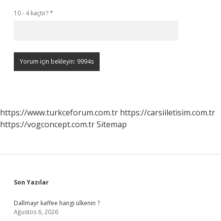
10 - 4 kaçtır?
*
https://www.turkceforum.com.tr
https://carsiiletisim.com.tr
https://vogconcept.com.tr
Sitemap
Sidebar
Son Yazılar
Dallmayr kaffee hangi ülkenin ?
Ağustos 6, 2026