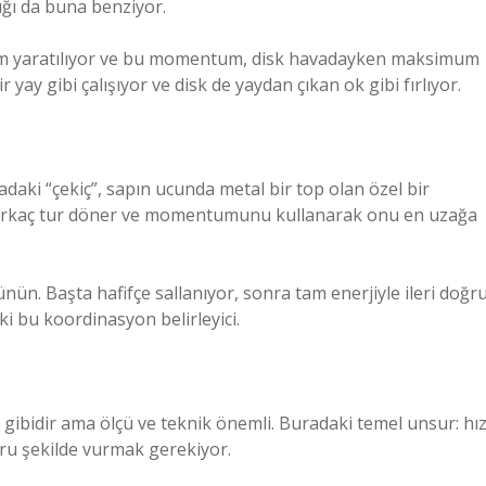
ğı da buna benziyor.
tum yaratılıyor ve bu momentum, disk havadayken maksimum
yay gibi çalışıyor ve disk de yaydan çıkan ok gibi fırlıyor.
daki “çekiç”, sapın ucunda metal bir top olan özel bir
içle birkaç tur döner ve momentumunu kullanarak onu en uzağa
ün. Başta hafifçe sallanıyor, sonra tam enerjiyle ileri doğr
ki bu koordinasyon belirleyici.
k gibidir ama ölçü ve teknik önemli. Buradaki temel unsur: hız
ru şekilde vurmak gerekiyor.