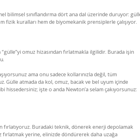
el bilimsel sınıflandırma dört ana dal üzerinde duruyor: güll
em fizik kuralları hem de biyomekanik prensiplerle çalışıyor.
“gülle”yi omuz hizasından fırlatmakla ilgilidir. Burada işin
u.
taşıyorsunuz ama onu sadece kollarınızla değil, tüm
nuz. Gülle atmada da kol, omuz, bacak ve bel uyum içinde
 gibi hissedersiniz; işte o anda Newton’a selam çakıyorsunuz:
en fırlatıyoruz. Buradaki teknik, dönerek enerji depolamak
z fırlatmak yerine, elinizde döndürerek daha uzağa