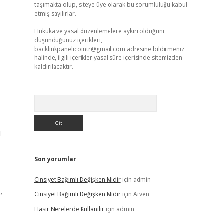
taşımakta olup, siteye üye olarak bu sorumluluğu kabul
etmiş sayılırlar.
Hukuka ve yasal düzenlemelere aykırı olduğunu
düşündüğünüz içerikleri,
backlinkpanelicomtr@gmail.com
adresine bildirmeniz
halinde, ilgili içerikler yasal süre içerisinde sitemizden
kaldırılacaktır.
Arama
u
Son yorumlar
Cinsiyet Bağımlı Değişken Midir
için
admin
,
Cinsiyet Bağımlı Değişken Midir
için
Arven
Hasır Nerelerde Kullanılır
için
admin