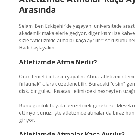
Arasında
Selam! Ben Eskişehir’de yaşayan, üniversitede araştı
akademik makalelerle geçiyor, diğer kısmı ise kahv
sizle “Atletizmde atmalar kaça ayrılır?” sorusunu he
Hadi başlayalım.
Atletizmde Atma Nedir?
Önce temel bir tanım yapalım: Atma, atletizmin temel 
fırlatmak” olarak özetlenebilir. Buradaki “cisim” gene
disk, bir gülle… Kısacası, elimizdeki nesneyi en uza
Bunu günlük hayata benzetmek gerekirse: Mesela ç
ettiriyorsunuz. İşte atletizmde atmalar da biraz b
giriyor.
Atletizmde Atmalar Kaça Ayrılır?