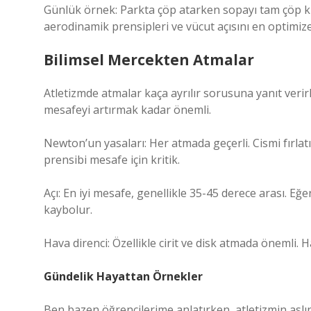
Günlük örnek: Parkta çöp atarken sopayı tam çöp ku
aerodinamik prensipleri ve vücut açısını en optimize 
Bilimsel Mercekten Atmalar
Atletizmde atmalar kaça ayrılır sorusuna yanıt verir
mesafeyi artırmak kadar önemli.
Newton’un yasaları: Her atmada geçerli. Cismi fırlat
prensibi mesafe için kritik.
Açı: En iyi mesafe, genellikle 35-45 derece arası. Eğ
kaybolur.
Hava direnci: Özellikle cirit ve disk atmada önemli. H
Gündelik Hayattan Örnekler
Ben bazen öğrencilerime anlatırken, atletizmin aslı