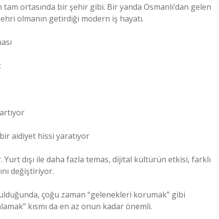
tam ortasında bir şehir gibi. Bir yanda Osmanlı’dan gelen
şehri olmanın getirdiği modern iş hayatı.
ması
:
 artıyor
r aidiyet hissi yaratıyor
urt dışı ile daha fazla temas, dijital kültürün etkisi, farklı
nı değiştiriyor.
sorulduğunda, çoğu zaman “gelenekleri korumak” gibi
nlamak” kısmı da en az onun kadar önemli.