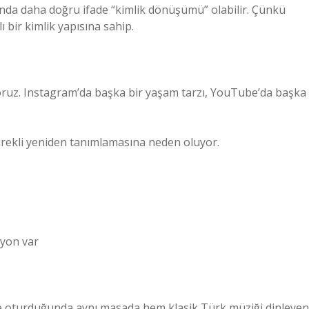
ında daha doğru ifade “kimlik dönüşümü” olabilir. Çünkü
ı bir kimlik yapısına sahip.
yoruz. Instagram’da başka bir yaşam tarzı, YouTube’da başka
sürekli yeniden tanımlamasına neden oluyor.
syon var
 oturduğunda aynı masada hem klasik Türk müziği dinleyen