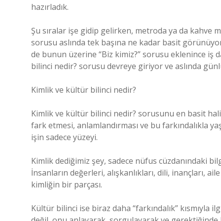
hazırladık.
Şu sıralar işe gidip gelirken, metroda ya da kahve
sorusu aslında tek başına ne kadar basit görünüyor
de bunun üzerine “Biz kimiz?” sorusu eklenince iş d
bilinci nedir? sorusu devreye giriyor ve aslında günl
Kimlik ve kültür bilinci nedir?
Kimlik ve kültür bilinci nedir? sorusunu en basit ha
fark etmesi, anlamlandırması ve bu farkındalıkla ya
işin sadece yüzeyi.
Kimlik dediğimiz şey, sadece nüfus cüzdanındaki bil
İnsanların değerleri, alışkanlıkları, dili, inançları, a
kimliğin bir parçası.
Kültür bilinci ise biraz daha “farkındalık” kısmıyla i
değil, onu anlayarak, sorgulayarak ve gerektiğinde 