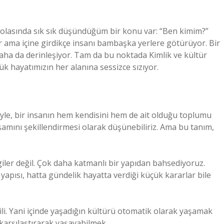
 molasında sık sık düşündüğüm bir konu var: “Ben kimim?”
 ama içine girdikçe insanı bambaşka yerlere götürüyor. Bir
aha da derinleşiyor. Tam da bu noktada Kimlik ve kültür
ük hayatımızın her alanına sessizce sızıyor.
liyle, bir insanın hem kendisini hem de ait olduğu toplumu
şamını şekillendirmesi olarak düşünebiliriz. Ama bu tanım,
giler değil. Çok daha katmanlı bir yapıdan bahsediyoruz.
ile yapısı, hatta gündelik hayatta verdiği küçük kararlar bile
lgili. Yani içinde yaşadığın kültürü otomatik olarak yaşamak
karşılaştırarak yaşayabilmek.