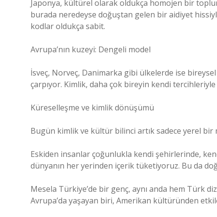
Japonya, kültürel olarak oldukça homojen bir toplum.
burada neredeyse doğuştan gelen bir aidiyet hissiyl
kodlar oldukça sabit.
Avrupa’nın kuzeyi: Dengeli model
İsveç, Norveç, Danimarka gibi ülkelerde ise bireyse
çarpıyor. Kimlik, daha çok bireyin kendi tercihleriy
Küreselleşme ve kimlik dönüşümü
Bugün kimlik ve kültür bilinci artık sadece yerel bi
Eskiden insanlar çoğunlukla kendi şehirlerinde, kend
dünyanın her yerinden içerik tüketiyoruz. Bu da doğal
Mesela Türkiye’de bir genç, aynı anda hem Türk dizil
Avrupa’da yaşayan biri, Amerikan kültüründen etkil