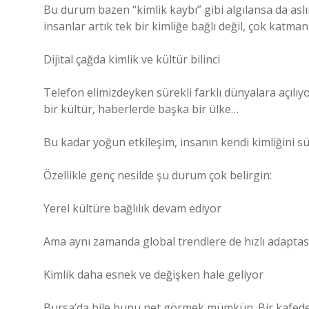
Bu durum bazen “kimlik kaybı” gibi algılansa da asl
insanlar artık tek bir kimliğe bağlı değil, çok katmanl
Dijital çağda kimlik ve kültür bilinci
Telefon elimizdeyken sürekli farklı dünyalara açılı
bir kültür, haberlerde başka bir ülke…
Bu kadar yoğun etkileşim, insanın kendi kimliğini 
Özellikle genç nesilde şu durum çok belirgin:
Yerel kültüre bağlılık devam ediyor
Ama aynı zamanda global trendlere de hızlı adapta
Kimlik daha esnek ve değişken hale geliyor
Bursa’da bile bunu net görmek mümkün. Bir kafede