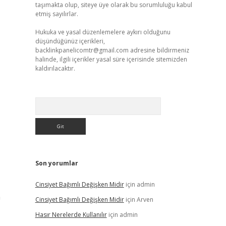
taşımakta olup, siteye üye olarak bu sorumluluğu kabul
etmiş sayılırlar.
Hukuka ve yasal düzenlemelere aykırı olduğunu
düşündüğünüz içerikleri,
backlinkpanelicomtr@gmail.com
adresine bildirmeniz
halinde, ilgili içerikler yasal süre içerisinde sitemizden
kaldırılacaktır.
Arama
Son yorumlar
Cinsiyet Bağımlı Değişken Midir
için
admin
n
Cinsiyet Bağımlı Değişken Midir
için
Arven
Hasır Nerelerde Kullanılır
için
admin