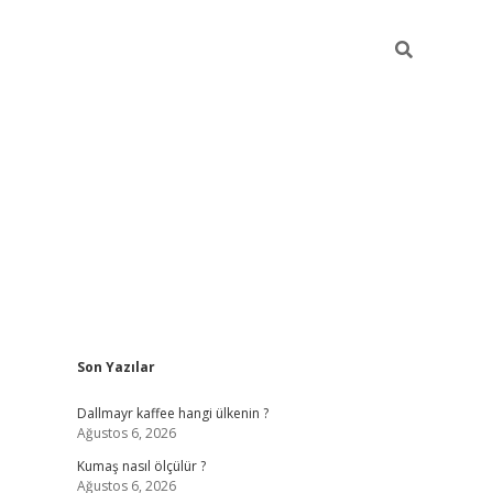
Sidebar
Son Yazılar
ilbet yeni giriş
betexper güncel
Dallmayr kaffee hangi ülkenin ?
Ağustos 6, 2026
Kumaş nasıl ölçülür ?
Ağustos 6, 2026