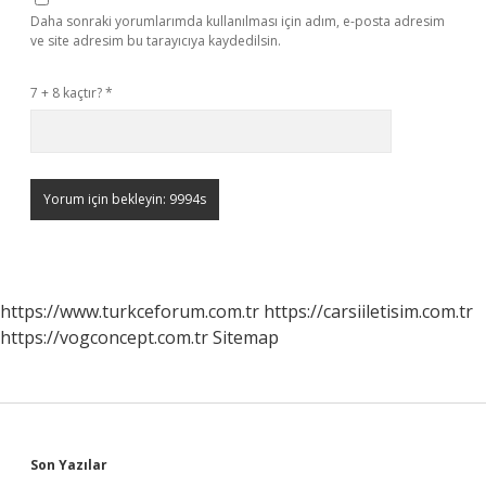
Daha sonraki yorumlarımda kullanılması için adım, e-posta adresim
ve site adresim bu tarayıcıya kaydedilsin.
7 + 8 kaçtır?
*
https://www.turkceforum.com.tr
https://carsiiletisim.com.tr
https://vogconcept.com.tr
Sitemap
Sidebar
Son Yazılar