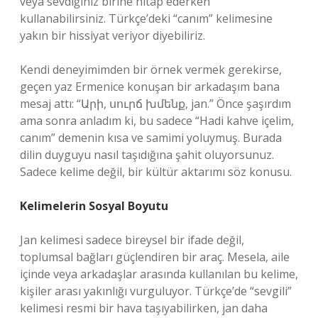
veya sevdiğiniz birine hitap ederken
kullanabilirsiniz. Türkçe’deki “canım” kelimesine
yakın bir hissiyat veriyor diyebiliriz.
Kendi deneyimimden bir örnek vermek gerekirse,
geçen yaz Ermenice konuşan bir arkadaşım bana
mesaj attı: “Արի, սուրճ խմենք, jan.” Önce şaşırdım
ama sonra anladım ki, bu sadece “Hadi kahve içelim,
canım” demenin kısa ve samimi yoluymuş. Burada
dilin duyguyu nasıl taşıdığına şahit oluyorsunuz.
Sadece kelime değil, bir kültür aktarımı söz konusu.
Kelimelerin Sosyal Boyutu
Jan kelimesi sadece bireysel bir ifade değil,
toplumsal bağları güçlendiren bir araç. Mesela, aile
içinde veya arkadaşlar arasında kullanılan bu kelime,
kişiler arası yakınlığı vurguluyor. Türkçe’de “sevgili”
kelimesi resmi bir hava taşıyabilirken, jan daha