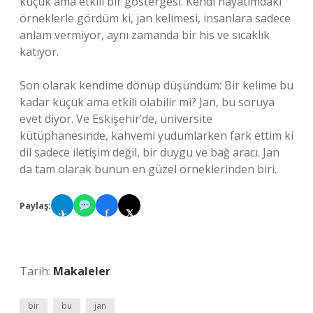
küçük ama etkili bir göstergesi. Kendi hayatımdaki
örneklerle gördüm ki, jan kelimesi, insanlara sadece
anlam vermiyor, aynı zamanda bir his ve sıcaklık
katıyor.
Son olarak kendime dönüp düşündüm: Bir kelime bu
kadar küçük ama etkili olabilir mi? Jan, bu soruya
evet diyor. Ve Eskişehir’de, üniversite
kütüphanesinde, kahvemi yudumlarken fark ettim ki
dil sadece iletişim değil, bir duygu ve bağ aracı. Jan
da tam olarak bunun en güzel örneklerinden biri.
Paylaş:
✈
f
𝕏
Tarih:
Makaleler
bir
bu
jan