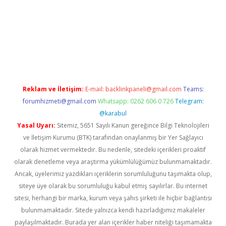
ş
https://betexpergir.net/
Reklam ve İletişim:
E-mail:
backlinkpaneli@gmail.com
Teams:
forumhizmeti@gmail.com
Whatsapp: 0262 606 0 726
Telegram:
@karabul
Yasal Uyarı:
Sitemiz, 5651 Sayılı Kanun gereğince Bilgi Teknolojileri
ve İletişim Kurumu (BTK) tarafından onaylanmış bir Yer Sağlayıcı
olarak hizmet vermektedir. Bu nedenle, sitedeki içerikleri proaktif
olarak denetleme veya araştırma yükümlülüğümüz bulunmamaktadır.
Ancak, üyelerimiz yazdıkları içeriklerin sorumluluğunu taşımakta olup,
siteye üye olarak bu sorumluluğu kabul etmiş sayılırlar. Bu internet
sitesi, herhangi bir marka, kurum veya şahıs şirketi ile hiçbir bağlantısı
bulunmamaktadır. Sitede yalnızca kendi hazırladığımız makaleler
paylaşılmaktadır. Burada yer alan içerikler haber niteliği taşımamakta