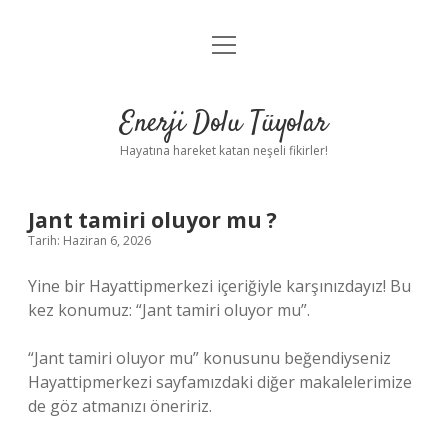
menüyü
Anasayfa
aç
Gizlilik Politikası
Enerji Dolu Tüyolar
Yasal Uyarı
Hayatına hareket katan neşeli fikirler!
Hakkımızda
Jant tamiri oluyor mu ?
Tarih: Haziran 6, 2026
Yine bir Hayattipmerkezi içeriğiyle karşınızdayız! Bu
kez konumuz: “Jant tamiri oluyor mu”.
“Jant tamiri oluyor mu” konusunu beğendiyseniz
Hayattipmerkezi sayfamızdaki diğer makalelerimize
de göz atmanızı öneririz.