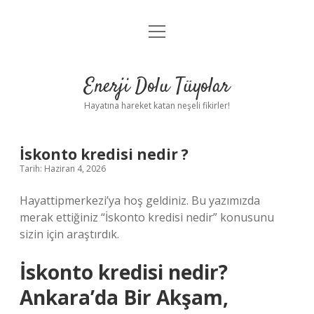
menüyü
Anasayfa
aç
Gizlilik Politikası
Enerji Dolu Tüyolar
Yasal Uyarı
Hayatına hareket katan neşeli fikirler!
Hakkımızda
İskonto kredisi nedir ?
Tarih: Haziran 4, 2026
Hayattipmerkezi’ya hoş geldiniz. Bu yazımızda
merak ettiğiniz “İskonto kredisi nedir” konusunu
sizin için araştırdık.
İskonto kredisi nedir?
Ankara’da Bir Akşam,