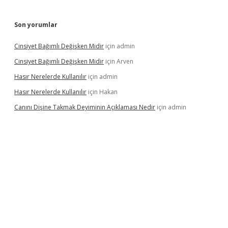
Son yorumlar
Cinsiyet Bağımlı Değişken Midir
için
admin
Cinsiyet Bağımlı Değişken Midir
için
Arven
Hasır Nerelerde Kullanılır
için
admin
Hasır Nerelerde Kullanılır
için
Hakan
Canını Dişine Takmak Deyiminin Açıklaması Nedir
için
admin
://betexpergir.net/