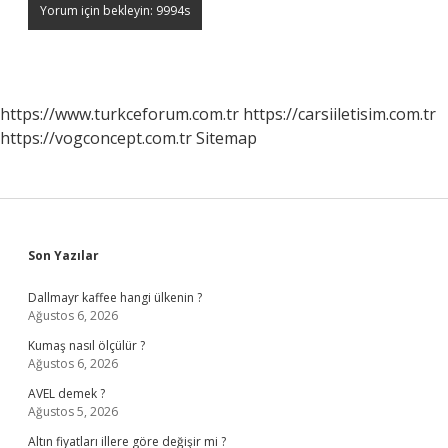
https://www.turkceforum.com.tr
https://carsiiletisim.com.tr
https://vogconcept.com.tr
Sitemap
Sidebar
Son Yazılar
Dallmayr kaffee hangi ülkenin ?
Ağustos 6, 2026
Kumaş nasıl ölçülür ?
Ağustos 6, 2026
AVEL demek ?
Ağustos 5, 2026
Altın fiyatları illere göre değişir mi ?