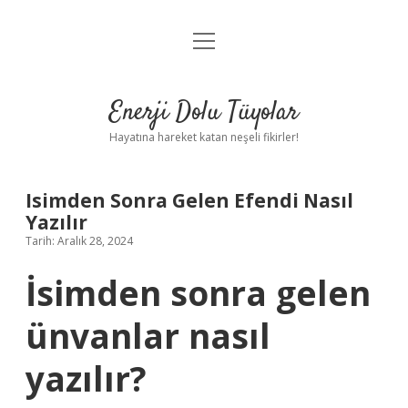
menüyü
Anasayfa
aç
Gizlilik Politikası
Enerji Dolu Tüyolar
Yasal Uyarı
Hayatına hareket katan neşeli fikirler!
Hakkımızda
Isimden Sonra Gelen Efendi Nasıl
Yazılır
Tarih: Aralık 28, 2024
İsimden sonra gelen
ünvanlar nasıl
yazılır?