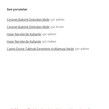
Son yorumlar
Cinsiyet Bağımlı Değişken Midir
için
admin
Cinsiyet Bağımlı Değişken Midir
için
Arven
Hasır Nerelerde Kullanılır
için
admin
Hasır Nerelerde Kullanılır
için
Hakan
Canını Dişine Takmak Deyiminin Açıklaması Nedir
için
admin
ttps://betexpergir.net/