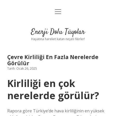
menüyü
Anasayfa
aç
Gizlilik Politikası
Enerji Dolu Tüyolar
Yasal Uyarı
Hayatına hareket katan neşeli fikirler!
Hakkımızda
Çevre Kirliliği En Fazla Nerelerde
Görülür
Tarih: Ocak 26, 2025
Kirliliği en çok
nerelerde görülür?
Rapora göre Türkiye’de hava kirliliğinin en yüksek