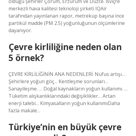
olduğu şehirler Çorum, Erzurum ve Düzce. İsviçre
merkezli hava kalitesi teknoloji şirketi IQAir
tarafından yayınlanan rapor, metreküp başına ince
partikül madde (PM 2.5) yoğunluğunun ölçümlerine
dayanıyor.
Çevre kirliliğine neden olan
5 örnek?
ÇEVRE KİRLİLİĞİNİN ANA NEDENLERİ: Nüfus artışı…
Şehirlere yoğun göç… Kentleşme sorunları…
Sanayileşme. … Doğal kaynakların yoğun kullanımı. …
Tüketim alışkanlıklarındaki değişiklikler… Artan
enerji talebi… Kimyasalların yoğun kullanımıDaha
fazla makale…
Türkiye’nin en büyük çevre