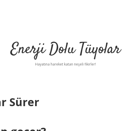
Enerji Dolu Tüyolar
Hayatına hareket katan neşeli fikirler!
r Sürer