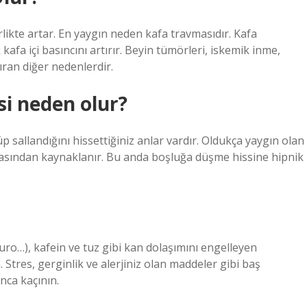
irlikte artar. En yaygın neden kafa travmasıdır. Kafa
a içi basıncını artırır. Beyin tümörleri, iskemik inme,
ıran diğer nedenlerdir.
i neden olur?
allandığını hissettiğiniz anlar vardır. Oldukça yaygın olan
masından kaynaklanır. Bu anda boşluğa düşme hissine hipnik
puro…), kafein ve tuz gibi kan dolaşımını engelleyen
 Stres, gerginlik ve alerjiniz olan maddeler gibi baş
ca kaçının.