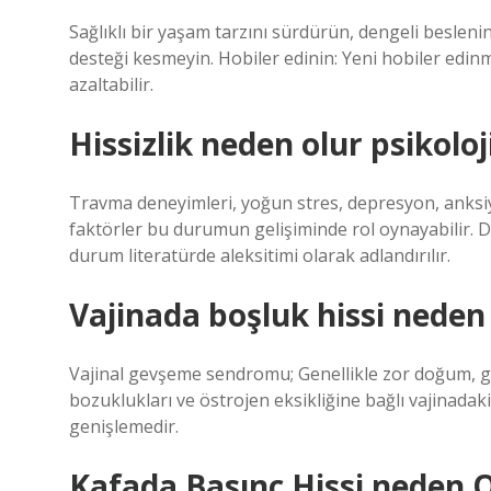
Sağlıklı bir yaşam tarzını sürdürün, dengeli beslen
desteği kesmeyin. Hobiler edinin: Yeni hobiler edinme
azaltabilir.
Hissizlik neden olur psikoloj
Travma deneyimleri, yoğun stres, depresyon, anksiyet
faktörler bu durumun gelişiminde rol oynayabilir. D
durum literatürde aleksitimi olarak adlandırılır.
Vajinada boşluk hissi neden
Vajinal gevşeme sendromu; Genellikle zor doğum, ge
bozuklukları ve östrojen eksikliğine bağlı vajinada
genişlemedir.
Kafada Basınç Hissi neden 