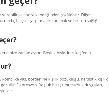
an geçer?
 sürebilir ve sonra kendiliğinden çözülebilir. Diğer
urumda, bilişsel çarpıtmaları tanımak ve bir ruh sağlığı
geçer?
kendinize zaman ayırın. Boşluk hislerinizi keşfedin.
lur?
 komplike yas, borderline kişilik bozukluğu, narsistik kişilik
a görülür: Depresyon: Boşluk hissi; umutsuzluk duyguları,
kilidir.