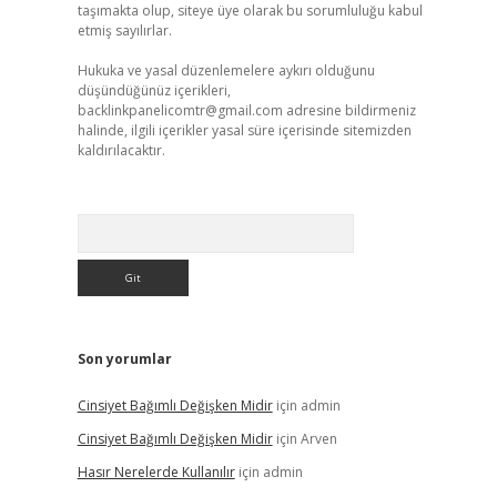
taşımakta olup, siteye üye olarak bu sorumluluğu kabul
etmiş sayılırlar.
Hukuka ve yasal düzenlemelere aykırı olduğunu
düşündüğünüz içerikleri,
backlinkpanelicomtr@gmail.com
adresine bildirmeniz
halinde, ilgili içerikler yasal süre içerisinde sitemizden
kaldırılacaktır.
Arama
Son yorumlar
Cinsiyet Bağımlı Değişken Midir
için
admin
Cinsiyet Bağımlı Değişken Midir
için
Arven
Hasır Nerelerde Kullanılır
için
admin