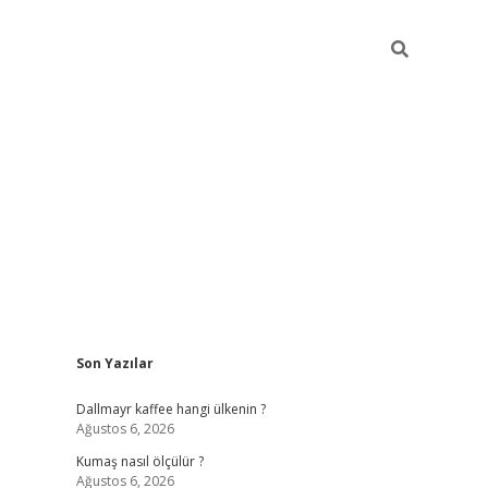
Sidebar
Son Yazılar
ilbet yeni giriş
betexper güncel giriş
https:
Dallmayr kaffee hangi ülkenin ?
Ağustos 6, 2026
Kumaş nasıl ölçülür ?
Ağustos 6, 2026