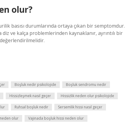
en olur?
urilik basısı durumlarında ortaya çıkan bir semptomdur.
la diz ve kalça problemlerinden kaynaklanır, ayrıntılı bir
değerlendirilmelidir.
çer
Boşluk nedir psikolojide
Boşluk sendromu nedir
Hissizleşmek nasıl geçer
Hissizlik neden olur psikolojide
lur
Ruhsal boşluk nedir
Sersemlik hissi nasıl geçer
 neden olur
Vajinada boşluk hissi neden olur