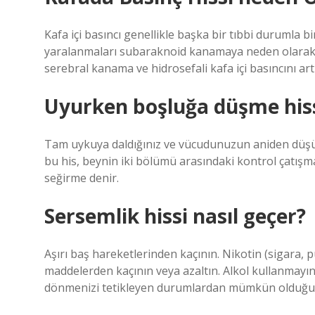
Kafa içi basıncı genellikle başka bir tıbbi durumla b
yaralanmaları subaraknoid kanamaya neden olarak kaf
serebral kanama ve hidrosefali kafa içi basıncını art
Uyurken boşluğa düşme hiss
Tam uykuya daldığınız ve vücudunuzun aniden düşüp s
bu his, beynin iki bölümü arasındaki kontrol çatış
seğirme denir.
Sersemlik hissi nasıl geçer?
Aşırı baş hareketlerinden kaçının. Nikotin (sigara, 
maddelerden kaçının veya azaltın. Alkol kullanmayın.
dönmenizi tetikleyen durumlardan mümkün olduğun