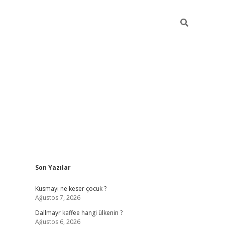
Sidebar
Son Yazılar
ilbet yeni giriş
betexper güncel giriş
https
Kusmayı ne keser çocuk ?
Ağustos 7, 2026
Dallmayr kaffee hangi ülkenin ?
Ağustos 6, 2026