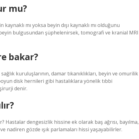
lur mu?
n kaynaklı mı yoksa beyin dışı kaynaklı mı olduğunu
 beyin bulgusundan şüphelenirsek, tomografi ve kranial MRI
ere bakar?
sağlık kuruluşlarının, damar tıkanıklıkları, beyin ve omurilik
yun disk hernileri gibi hastalıklara yönelik tıbbi
rurji denir.
lır?
r? Hastalar dengesizlik hissine ek olarak baş ağrısı, bayılma,
ve nadiren gözde ışık parlamaları hissi yaşayabilirler.