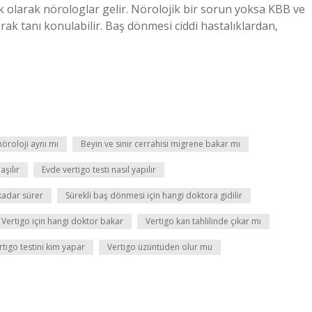
k olarak nörologlar gelir. Nörolojik bir sorun yoksa KBB ve
rak tanı konulabilir. Baş dönmesi ciddi hastalıklardan,
 nöroloji aynı mı
Beyin ve sinir cerrahisi migrene bakar mı
aşılır
Evde vertigo testi nasıl yapılır
kadar sürer
Sürekli baş dönmesi için hangi doktora gidilir
Vertigo için hangi doktor bakar
Vertigo kan tahlilinde çıkar mı
rtigo testini kim yapar
Vertigo üzüntüden olur mu