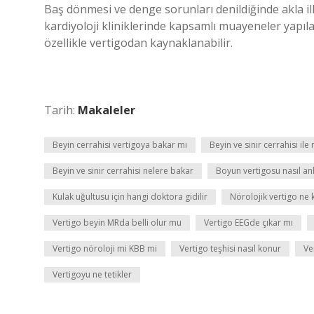
Baş dönmesi ve denge sorunları denildiğinde akla il
kardiyoloji kliniklerinde kapsamlı muayeneler yapıla
özellikle vertigodan kaynaklanabilir.
Tarih:
Makaleler
Beyin cerrahisi vertigoya bakar mı
Beyin ve sinir cerrahisi ile
Beyin ve sinir cerrahisi nelere bakar
Boyun vertigosu nasıl anl
Kulak uğultusu için hangi doktora gidilir
Nörolojik vertigo ne 
Vertigo beyin MRda belli olur mu
Vertigo EEGde çıkar mı
Vertigo nöroloji mi KBB mi
Vertigo teşhisi nasıl konur
Ve
Vertigoyu ne tetikler