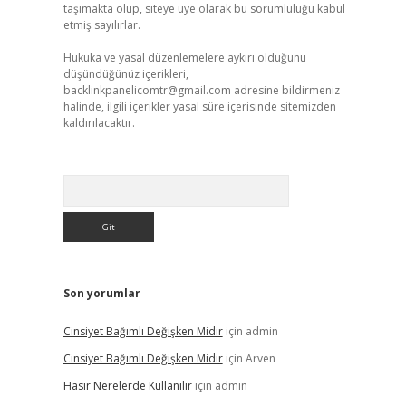
taşımakta olup, siteye üye olarak bu sorumluluğu kabul
etmiş sayılırlar.
Hukuka ve yasal düzenlemelere aykırı olduğunu
düşündüğünüz içerikleri,
backlinkpanelicomtr@gmail.com
adresine bildirmeniz
halinde, ilgili içerikler yasal süre içerisinde sitemizden
kaldırılacaktır.
Arama
Son yorumlar
Cinsiyet Bağımlı Değişken Midir
için
admin
Cinsiyet Bağımlı Değişken Midir
için
Arven
Hasır Nerelerde Kullanılır
için
admin