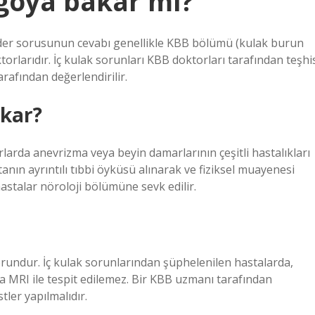
igoya bakar mı?
der sorusunun cevabı genellikle KBB bölümü (kulak burun
rlarıdır. İç kulak sorunları KBB doktorları tarafından teşhi
rafından değerlendirilir.
akar?
rda anevrizma veya beyin damarlarının çeşitli hastalıkları
anın ayrıntılı tıbbi öyküsü alınarak ve fiziksel muayenesi
astalar nöroloji bölümüne sevk edilir.
sorundur. İç kulak sorunlarından şüphelenilen hastalarda,
a MRI ile tespit edilemez. Bir KBB uzmanı tarafından
ler yapılmalıdır.