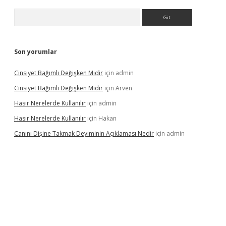
Arama
Son yorumlar
Cinsiyet Bağımlı Değişken Midir
için
admin
Cinsiyet Bağımlı Değişken Midir
için
Arven
Hasır Nerelerde Kullanılır
için
admin
Hasır Nerelerde Kullanılır
için
Hakan
Canını Dişine Takmak Deyiminin Açıklaması Nedir
için
admin
ttps://betexpergir.net/