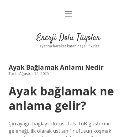
menüyü
Anasayfa
aç
Gizlilik Politikası
Enerji Dolu Tüyolar
Yasal Uyarı
Hayatına hareket katan neşeli fikirler!
Hakkımızda
Ayak Bağlamak Anlamı Nedir
Tarih: Ağustos 12, 2025
Ayak bağlamak ne
anlama gelir?
Çin ayağı -bağlayıcı lotus -fuß -fuß gösterme
geleneği, ilk olarak üst sınıf nüfusun koşmak