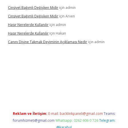
Cinsiyet Bağımlı Değişken Midir
için
admin
Cinsiyet Bağımlı Değişken Midir
için
Arven
Hasır Nerelerde Kullanılır
için
admin
Hasır Nerelerde Kullanılır
için
Hakan
Canını Dişine Takmak Deyiminin Açıklaması Nedir
için
admin
ttps://betexpergir.net/
Reklam ve İletişim:
E-mail:
backlinkpaneli@gmail.com
Teams:
forumhizmeti@gmail.com
Whatsapp: 0262 606 0 726
Telegram:
@karabul