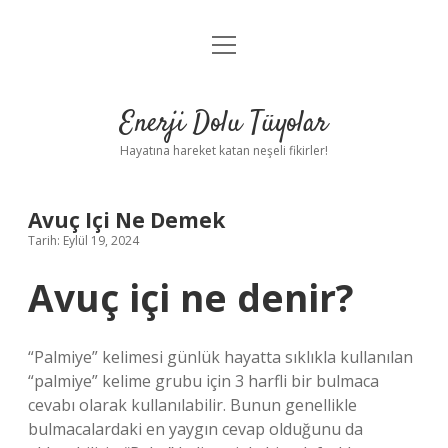
menüyü
Anasayfa
aç
Gizlilik Politikası
Enerji Dolu Tüyolar
Yasal Uyarı
Hayatına hareket katan neşeli fikirler!
Hakkımızda
Avuç Içi Ne Demek
Tarih: Eylül 19, 2024
Avuç içi ne denir?
“Palmiye” kelimesi günlük hayatta sıklıkla kullanılan
“palmiye” kelime grubu için 3 harfli bir bulmaca
cevabı olarak kullanılabilir. Bunun genellikle
bulmacalardaki en yaygın cevap olduğunu da