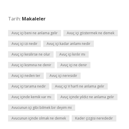
Tarih:
Makaleler
Avuç içi beni ne anlama gelir
Avuç içi göstermek ne demek
Avuç içi izi nedir
Avuç içi kadar anlamı nedir
Avuç içi kesilirse ne olur
Avuç içi kırılır mı
Avuç içi kısmına ne denir
Avuç içi ne denir
Avuç içi neden ter
Avuç içi neresidir
Avuç içi tarama nedir
Avuç içi V harfi ne anlama gelir
Avuç içinde kemik var mı
Avuç içinde yıldız ne anlama gelir
Avucunun içi gibi bilmek bir deyim mi
Avucunun içinde olmak ne demek
Kader çizgisi nerededir