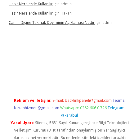
Hasır Nerelerde Kullanılır
için
admin
Hasır Nerelerde Kullanılır
için
Hakan
Canını Dişine Takmak Deyiminin Açıklaması Nedir
için
admin
ş
https://betexpergir.net/
Reklam ve İletişim:
E-mail:
backlinkpaneli@gmail.com
Teams:
forumhizmeti@gmail.com
Whatsapp: 0262 606 0 726
Telegram:
@karabul
Yasal Uyarı:
Sitemiz, 5651 Sayılı Kanun gereğince Bilgi Teknolojileri
ve İletişim Kurumu (BTK) tarafından onaylanmış bir Yer Sağlayıcı
olarak hizmet vermektedir. Bu nedenle, sitedeki içerikleri proaktif