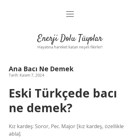
menüyü
Anasayfa
aç
Gizlilik Politikası
Enerji Dolu Tüyolar
Yasal Uyarı
Hayatına hareket katan neşeli fikirler!
Hakkımızda
Ana Bacı Ne Demek
Tarih: Kasım 7, 2024
Eski Türkçede bacı
ne demek?
Kız kardeş: Soror, Pec. Major [kız kardeş, özellikle
abla].