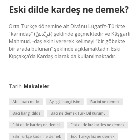
Eski dilde kardeş ne demek?
Orta Türkçe dönemine ait Divânu Lügati’t-Türk’te
“karındaş” (قَرِنْدَشْ) şeklinde geçmektedir ve Kâşgarlı
Mahmud, -daş ekini vererek kelimeyi “bir göbekte
bir arada bulunan” şeklinde açıklamaktadır. Eski
Kıpçakça’da Kardaş olarak da kullanılmaktadır.
Tarih:
Makaleler
Abla bacı mıdır
Ay ışığı hangi isim
Bacini ne demek
Bacı hangi dilde
Bacı ne demek Türk Dil Kurumu
Eski dilde kardeş ne demek
Eski dilde kız kardeş ne demek
Eski Türkçe kadın ne demek
Eski Türkçe kız ne demek