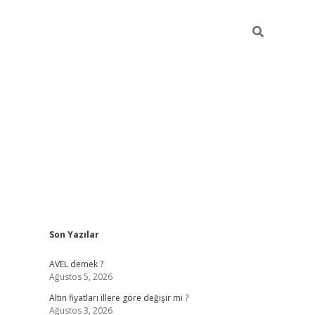
Sidebar
Son Yazılar
ilbet yeni giriş
betexper güncel giriş
htt
AVEL demek ?
Ağustos 5, 2026
Altın fiyatları illere göre değişir mi ?
Ağustos 3, 2026