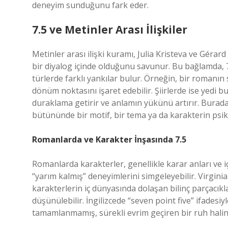
deneyim sunduğunu fark eder.
7.5 ve Metinler Arası İlişkiler
Metinler arası ilişki kuramı, Julia Kristeva ve Gérar
bir diyalog içinde olduğunu savunur. Bu bağlamda, 7.5’
türlerde farklı yankılar bulur. Örneğin, bir roman
dönüm noktasını işaret edebilir. Şiirlerde ise yedi b
duraklama getirir ve anlamın yükünü artırır. Burad
bütününde bir motif, bir tema ya da karakterin psiko
Romanlarda ve Karakter İnşasında 7.5
Romanlarda karakterler, genellikle karar anları ve içse
“yarım kalmış” deneyimlerini simgeleyebilir. Virgini
karakterlerin iç dünyasında dolaşan bilinç parçacıkla
düşünülebilir. İngilizcede “seven point five” ifadesiy
tamamlanmamış, sürekli evrim geçiren bir ruh halini 