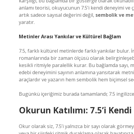
karşılığı, bu bağlamda bir gösterge olarak okunabil
anlamı teorisi, okuyucunun 7.5’i kendi deneyimi ve 
artık sadece sayısal değerini değil,
sembolik ve me
yaratır.
Metinler Arası Yankılar ve Kültürel Bağlam
7.5, farklı kültürel metinlerde farklı yankılar bulur.
romanlarında bir zaman ölçüsü olarak belirginleşebi
kesikli ritmiyle paralellik kurar. Bu bağlamda sayı, m
edebi deneyimini sayının anlamına yansıtarak metni 
araçlardır ve yazarın hem sembolik hem biçimsel seçi
Bugünkü içeriğimiz burada tamamlandı; 7.5 ingilizce
Okurun Katılımı: 7.5’i Ken
Okur olarak siz, 7.5’i yalnızca bir sayı olarak görme
veya bir şiirdeki ritmik duraklama olarak hayatınıza 