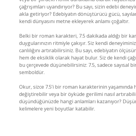
çağrışımları uyandırıyor? Bu sayı, sizin edebi dene
akla getiriyor? Edebiyatın dönüştürücü gücü, sayılar
kendi dünyasını metne ekleyerek anlamı çoğaltır.
Belki bir roman karakteri, 7.5 dakikada aldığı bir kara
duygularınızın ritmiyle çakışır. Siz kendi deneyimi
canlılığını artırabilirsiniz. Bu sayı, edebiyatın öl
hem de eksiklik olarak hayat bulur. Siz de kendi çağ
bu çerçevede düşünebilirsiniz: 7.5, sadece sayısal b
semboldür.
Okur, sizce 7.5’i bir roman karakterinin yaşamında h
değiştirebilir veya bir öyküde gerilimi nasıl artırabi
düşündüğünüzde hangi anlamları kazanıyor? Düşünce
kelimelere yeni boyutlar katabilir.