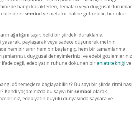
yiminizde hangi karakterleri, temaları veya duygusal durumlar
ı bile birer
sembol
ve metafor haline getirebilir; her okur
rın ağırlığını taşır; belki bir şiirdeki duraklama,
nizi yazarak, paylaşarak veya sadece düşünerek metnin
çüsünde hem bir sınır hem bir başlangıç, hem bir tamamlanma
rışımlarınızı, duygusal deneyimlerinizi ve edebi gözlemleriniz
ir ifade değil, edebiyatın ruhuna dokunan bir
anlatı tekniği
ve
angi dönemeçlere bağlayabiliriz? Bu sayı bir şiirde ritmi nası
lir? Kendi yaşamınızda bu sayıyı bir
sembol
olarak
leriniz, edebiyatın büyülü dünyasında sayılara ve