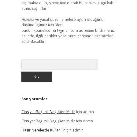
taşımakta olup, siteye üye olarak bu sorumluluğu kabul
etmiş sayılırlar.
Hukuka ve yasal düzenlemelere aykırı olduğunu
düşündüğünüz içerikleri,
backlinkpanelicomtr@gmail.com
adresine bildirmeniz
halinde, ilgili içerikler yasal süre içerisinde sitemizden
kaldırılacaktır.
Arama
Son yorumlar
Cinsiyet Bağımlı Değişken Midir
için
admin
Cinsiyet Bağımlı Değişken Midir
için
Arven
Hasır Nerelerde Kullanılır
için
admin