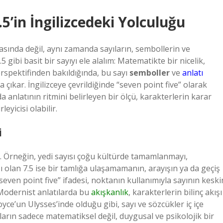
.5’in İngilizcedeki Yolculuğu
sında değil, aynı zamanda sayıların, sembollerin ve
 gibi basit bir sayıyı ele alalım: Matematikte bir nicelik,
erspektifinden bakıldığında, bu sayı
semboller
ve
anlatı
ıkar. İngilizceye çevrildiğinde “seven point five” olarak
da anlatının ritmini belirleyen bir ölçü, karakterlerin karar
leyicisi olabilir.
i
. Örneğin, yedi sayısı çoğu kültürde tamamlanmayı,
 olan 7.5 ise bir tamlığa ulaşamamanın, arayışın ya da geçiş
even point five” ifadesi, noktanın kullanımıyla sayının keski
. Modernist anlatılarda bu
akışkanlık
, karakterlerin bilinç akışı
oyce’un Ulysses’inde olduğu gibi, sayı ve sözcükler iç içe
ıların sadece matematiksel değil, duygusal ve psikolojik bir