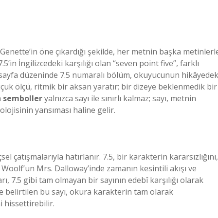
d Genette’in öne çıkardığı şekilde, her metnin başka metinlerl
in İngilizcedeki karşılığı olan “seven point five”, farklı
ın sayfa düzeninde 7.5 numaralı bölüm, okuyucunun hikâyedek
uçuk ölçü, ritmik bir aksan yaratır; bir dizeye beklenmedik bir
a
semboller
yalnızca sayı ile sınırlı kalmaz; sayı, metnin
lojisinin yansıması haline gelir.
l çatışmalarıyla hatırlanır. 7.5, bir karakterin kararsızlığını,
a Woolf’un Mrs. Dalloway’inde zamanın kesintili akışı ve
rı, 7.5 gibi tam olmayan bir sayının edebî karşılığı olarak
le belirtilen bu sayı, okura karakterin tam olarak
hissettirebilir.