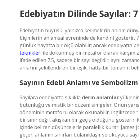
Edebiyatın Dilinde Sayılar: 7
Edebiyatın büyüsü, yalnızca kelimelerin anlam dünya
biçimlerin anlamsal evreninde de kendini gösterir. 7.5
günlük hayatta bir ölçü olabilir; ancak edebiyatın p
teknikleri
ile dokunmuş bir metafor olarak karşımıza ç
ifade edilen 7.5, sadece bir sayı değildir; aynı zaman
anlarını şekillendiren bir eşik, hatta bir temanın belir
Sayının Edebi Anlamı ve Sembolizm
Sayılara edebiyatta sıklıkla
derin anlamlar
yüklenir
bütünlüğü ve mistik bir düzeni simgeler. Onun yarısı
döneminin metaforu olarak okunabilir. İngilizcede “s
bir sınır değil, akışkan bir geçiş olduğunu gösterir
içinde beliren düşüncelerle paralellik kurar. James J
geçer; anlamın sınırları bulanıklaşır ve okuyucu say