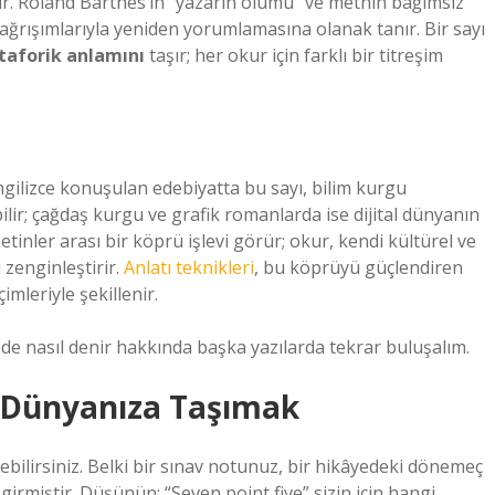
ir. Roland Barthes’in “yazarın ölümü” ve metnin bağımsız
çağrışımlarıyla yeniden yorumlamasına olanak tanır. Bir sayı
taforik anlamını
taşır; her okur için farklı bir titreşim
 İngilizce konuşulan edebiyatta bu sayı, bilim kurgu
lir; çağdaş kurgu ve grafik romanlarda ise dijital dünyanın
etinler arası bir köprü işlevi görür; okur, kendi kültürel ve
zenginleştirir.
Anlatı teknikleri
, bu köprüyü güçlendiren
mleriyle şekillenir.
de nasıl denir hakkında başka yazılarda tekrar buluşalım.
di Dünyanıza Taşımak
yebilirsiniz. Belki bir sınav notunuz, bir hikâyedeki dönemeç
girmiştir. Düşünün: “Seven point five” sizin için hangi