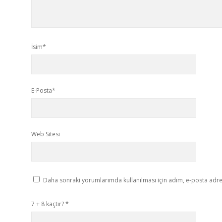
İsim*
E-Posta*
Web Sitesi
Daha sonraki yorumlarımda kullanılması için adım, e-posta adres
7 + 8 kaçtır?
*