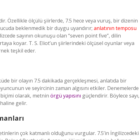
dir. Özellikle ölçülü şiirlerde, 7.5 hece veya vuruş, bir dizenin
kuyucuda beklenmedik bir duygu uyandırır;
anlatının temposu
ilizcede sayının okunuşu olan “seven point five”, dilin
taya koyar. T. S. Eliot’un şiirlerindeki ölçüsel oyunlar veya
rnek teşkil eder.
Öyküde bir olayın 7.5 dakikada gerçekleşmesi, anlatıda bir
e, oyuncunun ve seyircinin zaman algısını etkiler. Denemelerde
 biçimi olarak, metnin
örgü yapısını
güçlendirir. Böylece sayı,
haline gelir.
manları
tinlerin çok katmanlı olduğunu vurgular. 7.5’in İngilizcedeki