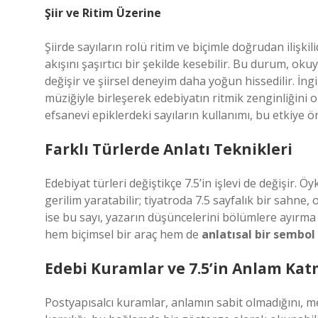
Şiir ve Ritim Üzerine
Şiirde sayıların rolü ritim ve biçimle doğrudan ilişkili
akışını şaşırtıcı bir şekilde kesebilir. Bu durum, o
değişir ve şiirsel deneyim daha yoğun hissedilir. İng
müziğiyle birleşerek edebiyatın ritmik zenginliğini or
efsanevi epiklerdeki sayıların kullanımı, bu etkiye ö
Farklı Türlerde Anlatı Teknikleri
Edebiyat türleri değiştikçe 7.5’in işlevi de değişir. 
gerilim yaratabilir; tiyatroda 7.5 sayfalık bir sahn
ise bu sayı, yazarın düşüncelerini bölümlere ayırma
hem biçimsel bir araç hem de
anlatısal bir sembol
Edebi Kuramlar ve 7.5’in Anlam Kat
Postyapısalcı kuramlar, anlamın sabit olmadığını, me