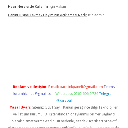
Hasır Nerelerde Kullanılır
için
Hakan
Canını Dişine Takmak Deyiminin Açıklaması Nedir
için
admin
xper güncel giriş
https://betexpergir.net/
Reklam ve İletişim:
E-mail:
backlinkpaneli@gmail.com
Teams:
forumhizmeti@gmail.com
Whatsapp: 0262 606 0 726
Telegram:
@karabul
Yasal Uyarı:
Sitemiz, 5651 Sayılı Kanun gereğince Bilgi Teknolojileri
ve İletişim Kurumu (BTK) tarafından onaylanmış bir Yer Sağlayıcı
olarak hizmet vermektedir. Bu nedenle, sitedeki içerikleri proaktif
olarak denetleme veya araştırma yükümlülüğümüz bulunmamaktadır.