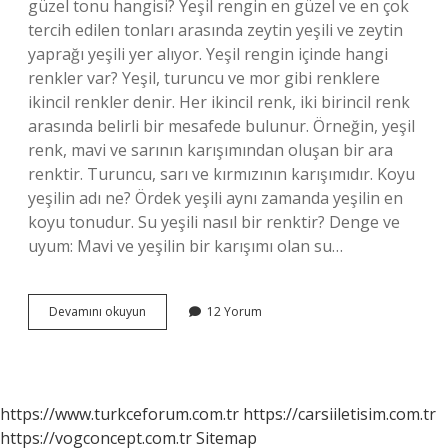
güzel tonu hangisi? Yeşil rengin en güzel ve en çok
tercih edilen tonları arasında zeytin yeşili ve zeytin
yaprağı yeşili yer alıyor. Yeşil rengin içinde hangi
renkler var? Yeşil, turuncu ve mor gibi renklere
ikincil renkler denir. Her ikincil renk, iki birincil renk
arasında belirli bir mesafede bulunur. Örneğin, yeşil
renk, mavi ve sarının karışımından oluşan bir ara
renktir. Turuncu, sarı ve kırmızının karışımıdır. Koyu
yeşilin adı ne? Ördek yeşili aynı zamanda yeşilin en
koyu tonudur. Su yeşili nasıl bir renktir? Denge ve
uyum: Mavi ve yeşilin bir karışımı olan su…
Yeşil
Devamını okuyun
12 Yorum
Tonları
Nelerdir
https://www.turkceforum.com.tr
https://carsiiletisim.com.tr
https://vogconcept.com.tr
Sitemap