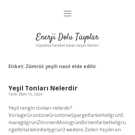
menüyü
Anasayfa
aç
Gizlilik Politikası
Enerji Dolu Tüyolar
Yasal Uyarı
Hayatına hareket katan neşeli fikirler!
Hakkımızda
Etiket:
Zümrüt yeşili nasıl elde edilir
Yeşil Tonları Nelerdir
Tarih: Ekim 10, 2024
Yeşil rengin tonları nelerdir?
Vorlage:GrüntöneGrüntöneSpargelfarbeHellgrünS
maragdgrünZitronenMoosgrünBirnenfarbeHellgrü
ngelbHarlekinKellygrün3 weitere Zeilen Yeşilin en