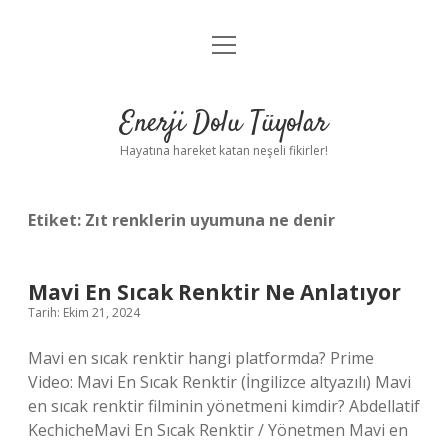
menüyü
Anasayfa
aç
Gizlilik Politikası
Enerji Dolu Tüyolar
Yasal Uyarı
Hayatına hareket katan neşeli fikirler!
Hakkımızda
Etiket:
Zıt renklerin uyumuna ne denir
Mavi En Sıcak Renktir Ne Anlatıyor
Tarih: Ekim 21, 2024
Mavi en sıcak renktir hangi platformda? Prime
Video: Mavi En Sıcak Renktir (İngilizce altyazılı) Mavi
en sıcak renktir filminin yönetmeni kimdir? Abdellatif
KechicheMavi En Sıcak Renktir / Yönetmen Mavi en