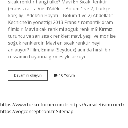
sıcak renktir hangi ülke? Mavi En Sıcak Renktir
(Fransızca: La Vie d’Adèle – Bölüm 1 ve 2, Türkçe
karşılığı: Adèle’in Hayatı – Bölüm 1 ve 2) Abdellatif
Kechiche’in yönettiği 2013 Fransız romantik dram
filmidir. Mavi sıcak renk mi soğuk renk mi? Kırmızı,
turuncu ve sarı sıcak renkler; mavi, yeşil ve mor ise
soğuk renklerdir. Mavi en sıcak renktir neyi
anlatıyor? Film, Emma (Seydoux) adında hırslı bir
ressamın hayatına girmesiyle arzuyu…
Mavi
Devamını okuyun
10 Yorum
En
Sıcak
Renktir
Ne
Anlatıyor
https://www.turkceforum.com.tr
https://carsiiletisim.com.tr
https://vogconcept.com.tr
Sitemap