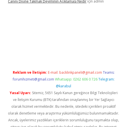
Canını Dişine Takmak Deyiminin Açıklaması Nedir
için
admin
güncel giriş
https://betexpergir.net/
Reklam ve İletişim:
E-mail:
backlinkpaneli@gmail.com
Teams:
forumhizmeti@gmail.com
Whatsapp: 0262 606 0 726
Telegram:
@karabul
Yasal Uyarı:
Sitemiz, 5651 Sayılı Kanun gereğince Bilgi Teknolojileri
ve İletişim Kurumu (BTK) tarafından onaylanmış bir Yer Sağlayıcı
olarak hizmet vermektedir. Bu nedenle, sitedeki içerikleri proaktif
olarak denetleme veya araştırma yükümlülüğümüz bulunmamaktadır.
Ancak, üyelerimiz yazdıkları içeriklerin sorumluluğunu taşımakta olup,
siteye üye olarak bu sorumluluğu kabul etmiş sayılırlar. Bu internet