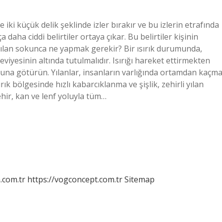
le iki küçük delik şeklinde izler bırakır ve bu izlerin etrafında
ça daha ciddi belirtiler ortaya çıkar. Bu belirtiler kişinin
. Yılan sokunca ne yapmak gerekir? Bir ısırık durumunda,
eviyesinin altında tutulmalıdır. Isırığı hareket ettirmekten
una götürün. Yılanlar, insanların varlığında ortamdan kaçm
ırık bölgesinde hızlı kabarcıklanma ve şişlik, zehirli yılan
Zehir, kan ve lenf yoluyla tüm…
m.com.tr
https://vogconcept.com.tr
Sitemap