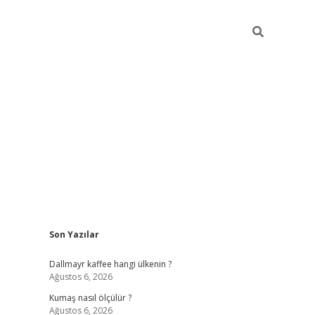
Sidebar
Son Yazılar
ilbet yeni giriş
betexper güncel gi
Dallmayr kaffee hangi ülkenin ?
Ağustos 6, 2026
Kumaş nasıl ölçülür ?
Ağustos 6, 2026