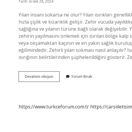
Tarih: Aralık 28, 2024
Yılan insanı sokarsa ne olur? Yılan ısırıkları genellik
hızla şişlik ve kızarıklık gelişir. Zehir vücuda yayıldık
sağlığına ve yılanın türüne bağlı olarak değişebilir
zehirin yayılmasını önlemek için ısırılan bölge kalp s
veya okşamaktan kaçının ve en yakın sağlık kuruluş
eğilimindedir. Zehirli yılan sokması nasıl anlaşılır? Is
ısırığının belirtilerinden şüphelenildiğini gösterir. 
Yılan
Devamını okuyun
Yorum Bırak
Sokarsa
Ne
Olur
https://www.turkceforum.com.tr
https://carsiiletisi