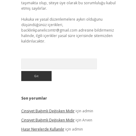
taşımakta olup, siteye üye olarak bu sorumluluğu kabul
etmiş sayılırlar.
Hukuka ve yasal düzenlemelere aykırı olduğunu
düşündüğünüz içerikleri,
backlinkpanelicomtr@gmail.com
adresine bildirmeniz
halinde, ilgili içerikler yasal süre içerisinde sitemizden
kaldırılacaktır.
Arama
Son yorumlar
Cinsiyet Bağımlı Değişken Midir
için
admin
Cinsiyet Bağımlı Değişken Midir
için
Arven
Hasır Nerelerde Kullanılır
için
admin