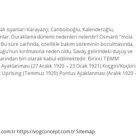
li isyanları Karayazçi, Canbolooğlu, Kalenderoğlu,
nlar. Duraklama dönemi nedenleri nelerdir? Osmanlı “mola
. Bu süre zarfında, özellikle bakım sisteminin bozulmasında,
uğu’nun kırılmasına neden oldu. Savaş gelirindeki düşüş ve
ylarından biri olarak kabul edilmektedir. Birinci TBMM
 Ayaklanması (27 Aralık 1920 – 23 Ocak 1921) Koçgiri/Koçkiri
t Uprising (Temmuz 1920) Pontus Ayaklanması (Aralık 1920 
m.com.tr
https://vogconcept.com.tr
Sitemap