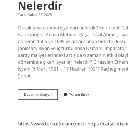
Nelerdir
Tarih: Şubat 22, 2025
Duraklama dönemi isyanları nelerdir? En önemli Cela
Katıronoğlu, Abaza Mehmet Paşa, Tavil Ahmet, İsya
dönemi” 1606 ve 1699 yılları arasında birlikte düştü
Janissary isyan ve iç türbülansa Osmanlı İmparatorl
saray maliyetlerindeki artış da o zamanın etkili ola
döneminde çıkan isyanlar nelerdir? Cirassian Ethem
İsyanı (6 Mart 1921 – 17 Haziran 1921) Rachegimen
Şubat…
Duraklama
Devamını okuyun
Yorum Bırak
Döneminde
Çıkan
Isyanlar
Nelerdir
https://www.turkceforum.com.tr
https://carsiiletisi