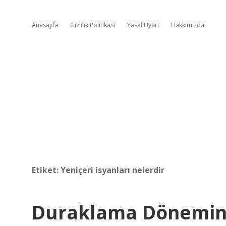
Anasayfa
Gizlilik Politikası
Yasal Uyarı
Hakkımızda
Etiket:
Yeniçeri isyanları nelerdir
Duraklama Dönemind