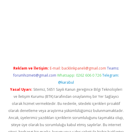
üncel giriş
https://betexpergir.net/
Reklam ve İletişim:
E-mail:
backlinkpaneli@gmail.com
Teams:
forumhizmeti@gmail.com
Whatsapp: 0262 606 0 726
Telegram:
@karabul
Yasal Uyarı:
Sitemiz, 5651 Sayılı Kanun gereğince Bilgi Teknolojileri
ve İletişim Kurumu (BTK) tarafından onaylanmış bir Yer Sağlayıcı
olarak hizmet vermektedir. Bu nedenle, sitedeki içerikleri proaktif
olarak denetleme veya araştırma yükümlülüğümüz bulunmamaktadır.
Ancak, üyelerimiz yazdıkları içeriklerin sorumluluğunu taşımakta olup,
siteye üye olarak bu sorumluluğu kabul etmiş sayılırlar. Bu internet
sitesi, herhangi bir marka, kurum veya şahıs şirketi ile hiçbir bağlantısı