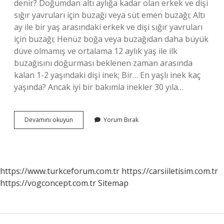
denir? Doğumdan altı aylığa kadar olan erkek ve dişi
sığır yavruları için buzağı veya süt emen buzağı; Altı
ay ile bir yaş arasındaki erkek ve dişi sığır yavruları
için buzağı; Henüz boğa veya buzağıdan daha büyük
düve olmamış ve ortalama 12 aylık yaş ile ilk
buzağısını doğurması beklenen zaman arasında
kalan 1-2 yaşındaki dişi inek; Bir… En yaşlı inek kaç
yaşında? Ancak iyi bir bakımla inekler 30 yıla…
Genç
Devamını okuyun
Yorum Bırak
Inek
Ne
Demek
https://www.turkceforum.com.tr
https://carsiiletisim.com.tr
https://vogconcept.com.tr
Sitemap