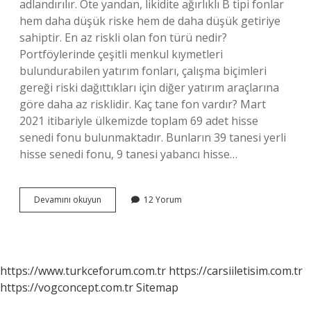
adlandırılır. Öte yandan, likidite ağırlıklı B tipi fonlar
hem daha düşük riske hem de daha düşük getiriye
sahiptir. En az riskli olan fon türü nedir?
Portföylerinde çeşitli menkul kıymetleri
bulundurabilen yatırım fonları, çalışma biçimleri
gereği riski dağıttıkları için diğer yatırım araçlarına
göre daha az risklidir. Kaç tane fon vardır? Mart
2021 itibariyle ülkemizde toplam 69 adet hisse
senedi fonu bulunmaktadır. Bunların 39 tanesi yerli
hisse senedi fonu, 9 tanesi yabancı hisse…
Fon
Devamını okuyun
12 Yorum
Türleri
Nelerdir
https://www.turkceforum.com.tr
https://carsiiletisim.com.tr
https://vogconcept.com.tr
Sitemap