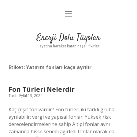
menüyü
Anasayfa
aç
Gizlilik Politikası
Enerji Dolu Tüyolar
Yasal Uyarı
Hayatına hareket katan neşeli fikirler!
Hakkımızda
Etiket:
Yatırım fonları kaça ayrılır
Fon Türleri Nelerdir
Tarih: Eylül 13, 2024
Kaç çeşit fon vardır? Fon türleri iki farklı gruba
ayrılabilir: vergi ve yapısal fonlar. Yüksek risk
derecelendirmelerine sahip A tipi fonlar aynı
zamanda hisse senedi ağırlıklı fonlar olarak da