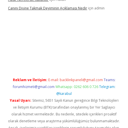
Canını Dişine Takmak Deyiminin Açıklaması Nedir
için
admin
 giriş
betexper güncel giriş
https://betexpergir.net/
Reklam ve İletişim:
E-mail:
backlinkpaneli@gmail.com
Teams:
forumhizmeti@gmail.com
Whatsapp: 0262 606 0 726
Telegram:
@karabul
Yasal Uyarı:
Sitemiz, 5651 Sayılı Kanun gereğince Bilgi Teknolojileri
ve İletişim Kurumu (BTK) tarafından onaylanmış bir Yer Sağlayıcı
olarak hizmet vermektedir. Bu nedenle, sitedeki içerikleri proaktif
olarak denetleme veya araştırma yükümlülüğümüz bulunmamaktadır.
Ancak, üyelerimiz yazdıkları içeriklerin sorumluluğunu taşımakta olup,