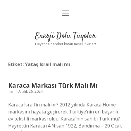
menüyü
Anasayfa
aç
Gizlilik Politikası
Enerji Dolu Tüyolar
Yasal Uyarı
Hayatına hareket katan neşeli fikirler!
Hakkımızda
Etiket:
Yataş İsrail malı mı
Karaca Markası Türk Malı Mı
Tarih: Aralık 26, 2024
Karaca İsrail’in malı mı? 2012 yılında Karaca Home
markasını hayata geçirerek Türkiye’nin en başarılı
ev tekstili markası oldu. Karaca’nın sahibi Türk mü?
Hayrettin Karaca (4 Nisan 1922, Bandırma – 20 Ocak