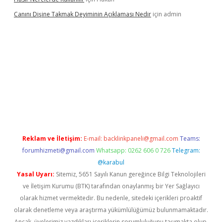
Canını Dişine Takmak Deyiminin Açıklaması Nedir
için
admin
üncel giriş
https://betexpergir.net/
Reklam ve İletişim:
E-mail:
backlinkpaneli@gmail.com
Teams:
forumhizmeti@gmail.com
Whatsapp: 0262 606 0 726
Telegram:
@karabul
Yasal Uyarı:
Sitemiz, 5651 Sayılı Kanun gereğince Bilgi Teknolojileri
ve İletişim Kurumu (BTK) tarafından onaylanmış bir Yer Sağlayıcı
olarak hizmet vermektedir. Bu nedenle, sitedeki içerikleri proaktif
olarak denetleme veya araştırma yükümlülüğümüz bulunmamaktadır.
Ancak, üyelerimiz yazdıkları içeriklerin sorumluluğunu taşımakta olup,