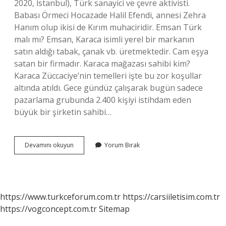
2020, İstanbul), Türk sanayici ve çevre aktivisti.
Babası Örmeci Hocazade Halil Efendi, annesi Zehra
Hanım olup ikisi de Kırım muhaciridir. Emsan Türk
malı mı? Emsan, Karaca isimli yerel bir markanın
satın aldığı tabak, çanak vb. üretmektedir. Cam eşya
satan bir firmadır. Karaca mağazası sahibi kim?
Karaca Züccaciye’nin temelleri işte bu zor koşullar
altında atıldı. Gece gündüz çalışarak bugün sadece
pazarlama grubunda 2.400 kişiyi istihdam eden
büyük bir şirketin sahibi…
Karaca
Devamını okuyun
Yorum Bırak
Markası
Türk
Malı
Mı
https://www.turkceforum.com.tr
https://carsiiletisim.com.tr
https://vogconcept.com.tr
Sitemap