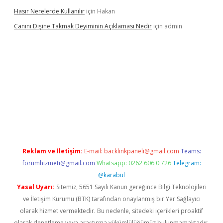
Hasır Nerelerde Kullanılır
için
Hakan
Canını Dişine Takmak Deyiminin Açıklaması Nedir
için
admin
üncel giriş
https://betexpergir.net/
Reklam ve İletişim:
E-mail:
backlinkpaneli@gmail.com
Teams:
forumhizmeti@gmail.com
Whatsapp: 0262 606 0 726
Telegram:
@karabul
Yasal Uyarı:
Sitemiz, 5651 Sayılı Kanun gereğince Bilgi Teknolojileri
ve İletişim Kurumu (BTK) tarafından onaylanmış bir Yer Sağlayıcı
olarak hizmet vermektedir. Bu nedenle, sitedeki içerikleri proaktif
olarak denetleme veya araştırma yükümlülüğümüz bulunmamaktadır.