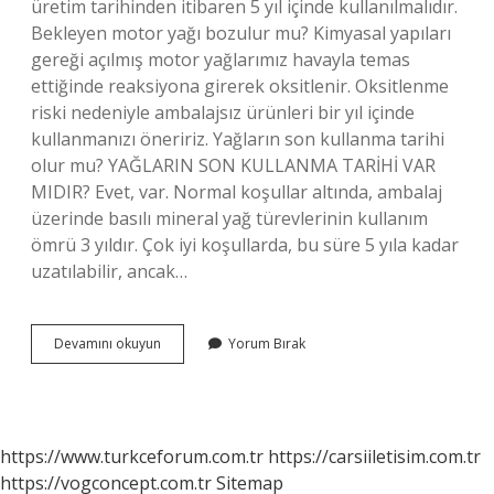
üretim tarihinden itibaren 5 yıl içinde kullanılmalıdır.
Bekleyen motor yağı bozulur mu? Kimyasal yapıları
gereği açılmış motor yağlarımız havayla temas
ettiğinde reaksiyona girerek oksitlenir. Oksitlenme
riski nedeniyle ambalajsız ürünleri bir yıl içinde
kullanmanızı öneririz. Yağların son kullanma tarihi
olur mu? YAĞLARIN SON KULLANMA TARİHİ VAR
MIDIR? Evet, var. Normal koşullar altında, ambalaj
üzerinde basılı mineral yağ türevlerinin kullanım
ömrü 3 yıldır. Çok iyi koşullarda, bu süre 5 yıla kadar
uzatılabilir, ancak…
Makine
Devamını okuyun
Yorum Bırak
Yağı
Bozulur
Mu
https://www.turkceforum.com.tr
https://carsiiletisim.com.tr
https://vogconcept.com.tr
Sitemap