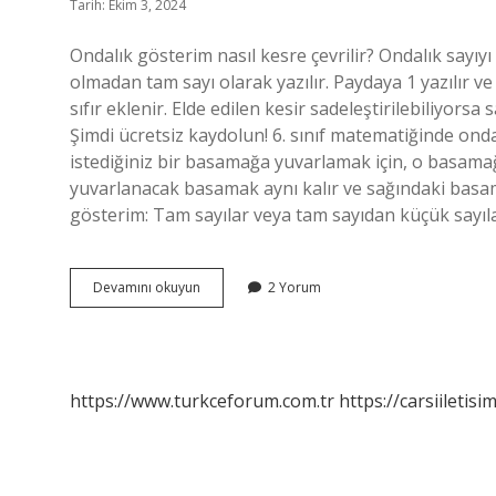
Tarih: Ekim 3, 2024
Ondalık gösterim nasıl kesre çevrilir? Ondalık sayı
olmadan tam sayı olarak yazılır. Paydaya 1 yazılır
sıfır eklenir. Elde edilen kesir sadeleştirilebiliyorsa
Şimdi ücretsiz kaydolun! 6. sınıf matematiğinde ond
istediğiniz bir basamağa yuvarlamak için, o basamağın
yuvarlanacak basamak aynı kalır ve sağındaki basamak
gösterim: Tam sayılar veya tam sayıdan küçük sayıl
Ondalık
Devamını okuyun
2 Yorum
Gösterim
Nasıl
Kesre
Çevrilir
6
https://www.turkceforum.com.tr
https://carsiiletisi
Sınıf