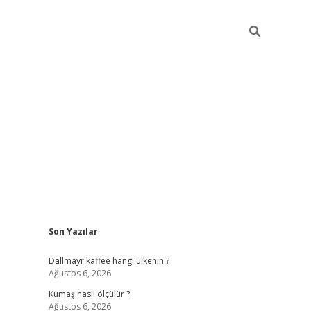
Sidebar
Son Yazılar
ilbet yeni giriş
betexper güncel gir
Dallmayr kaffee hangi ülkenin ?
Ağustos 6, 2026
Kumaş nasıl ölçülür ?
Ağustos 6, 2026