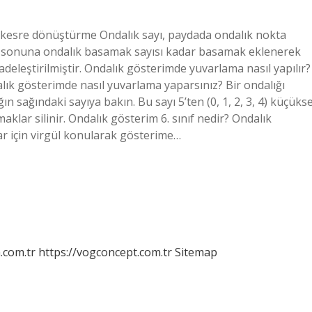
yı kesre dönüştürme Ondalık sayı, paydada ondalık nokta
 ve sonuna ondalık basamak sayısı kadar basamak eklenerek
 sadeleştirilmiştir. Ondalık gösterimde yuvarlama nasıl yapılır?
alık gösterimde nasıl yuvarlama yaparsınız? Bir ondalığı
 sağındaki sayıya bakın. Bu sayı 5’ten (0, 1, 2, 3, 4) küçükse
lar silinir. Ondalık gösterim 6. sınıf nedir? Ondalık
ar için virgül konularak gösterime…
m.com.tr
https://vogconcept.com.tr
Sitemap