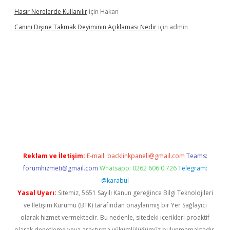
Hasır Nerelerde Kullanılır
için
Hakan
Canını Dişine Takmak Deyiminin Açıklaması Nedir
için
admin
ncel giriş
https://betexpergir.net/
Reklam ve İletişim:
E-mail:
backlinkpaneli@gmail.com
Teams:
forumhizmeti@gmail.com
Whatsapp: 0262 606 0 726
Telegram:
@karabul
Yasal Uyarı:
Sitemiz, 5651 Sayılı Kanun gereğince Bilgi Teknolojileri
ve İletişim Kurumu (BTK) tarafından onaylanmış bir Yer Sağlayıcı
olarak hizmet vermektedir. Bu nedenle, sitedeki içerikleri proaktif
olarak denetleme veya araştırma yükümlülüğümüz bulunmamaktadır.