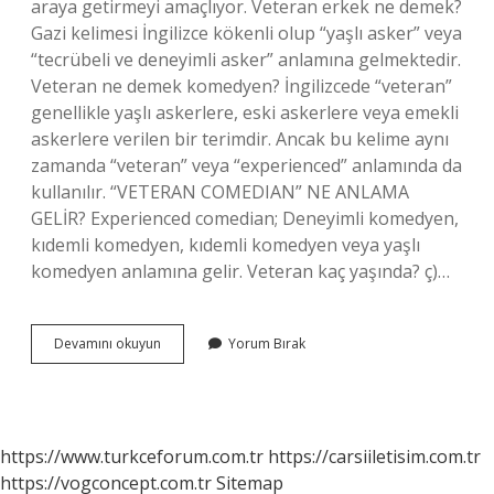
araya getirmeyi amaçlıyor. Veteran erkek ne demek?
Gazi kelimesi İngilizce kökenli olup “yaşlı asker” veya
“tecrübeli ve deneyimli asker” anlamına gelmektedir.
Veteran ne demek komedyen? İngilizcede “veteran”
genellikle yaşlı askerlere, eski askerlere veya emekli
askerlere verilen bir terimdir. Ancak bu kelime aynı
zamanda “veteran” veya “experienced” anlamında da
kullanılır. “VETERAN COMEDIAN” NE ANLAMA
GELİR? Experienced comedian; Deneyimli komedyen,
kıdemli komedyen, kıdemli komedyen veya yaşlı
komedyen anlamına gelir. Veteran kaç yaşında? ç)…
Veteran
Devamını okuyun
Yorum Bırak
Ne
Demek
https://www.turkceforum.com.tr
https://carsiiletisim.com.tr
https://vogconcept.com.tr
Sitemap