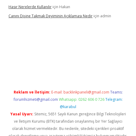
Hasır Nerelerde Kullanılır
için
Hakan
Canını Dişine Takmak Deyiminin Açıklaması Nedir
için
admin
güncel giriş
https://betexpergir.net/
Reklam ve İletişim:
E-mail:
backlinkpaneli@gmail.com
Teams:
forumhizmeti@gmail.com
Whatsapp: 0262 606 0 726
Telegram:
@karabul
Yasal Uyarı:
Sitemiz, 5651 Sayılı Kanun gereğince Bilgi Teknolojileri
ve İletişim Kurumu (BTK) tarafından onaylanmış bir Yer Sağlayıcı
olarak hizmet vermektedir. Bu nedenle, sitedeki içerikleri proaktif
olarak denetleme veya araştırma yükümlülüğümüz bulunmamaktadır.