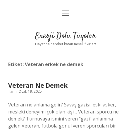
menüyü
Anasayfa
aç
Gizlilik Politikası
Enerji Dolu Tüyolar
Yasal Uyarı
Hayatına hareket katan neşeli fikirler!
Hakkımızda
Etiket:
Veteran erkek ne demek
Veteran Ne Demek
Tarih: Ocak 19, 2025
Veteran ne anlama gelir? Savaş gazisi, eski asker,
mesleki deneyimi çok olan kişi… Veteran sporcu ne
demek? Turnuvaya ismini veren “gazi” anlamına
gelen Veteran, futbola gönül veren sporcuları bir