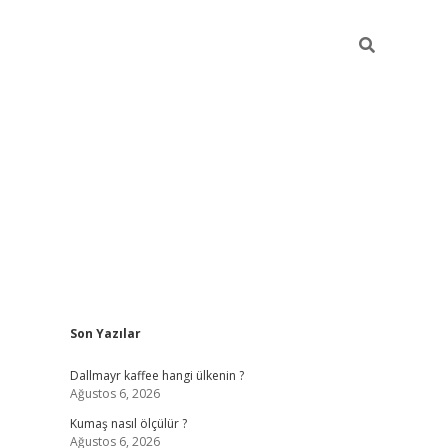
Sidebar
Son Yazılar
ilbet yeni giriş
betexper güncel gir
Dallmayr kaffee hangi ülkenin ?
Ağustos 6, 2026
Kumaş nasıl ölçülür ?
Ağustos 6, 2026