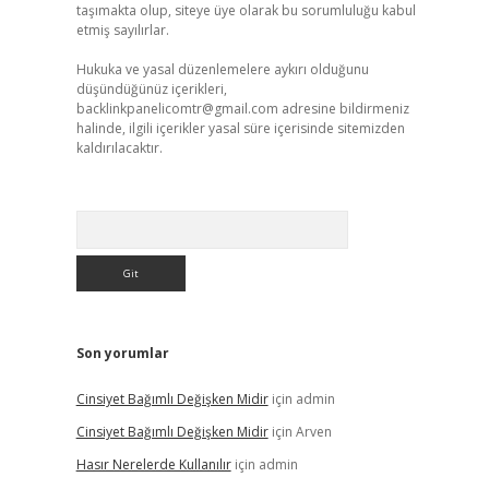
taşımakta olup, siteye üye olarak bu sorumluluğu kabul
etmiş sayılırlar.
Hukuka ve yasal düzenlemelere aykırı olduğunu
düşündüğünüz içerikleri,
backlinkpanelicomtr@gmail.com
adresine bildirmeniz
halinde, ilgili içerikler yasal süre içerisinde sitemizden
kaldırılacaktır.
Arama
Son yorumlar
Cinsiyet Bağımlı Değişken Midir
için
admin
Cinsiyet Bağımlı Değişken Midir
için
Arven
Hasır Nerelerde Kullanılır
için
admin