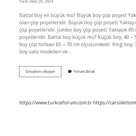
Tarih: Ekim 26, 2024
Battal boy en büyük mü? Büyük boy çöp poşeti: Yakl
olan çöp poşetleridir. Büyük boy çöp poşeti: Yaklaş
çöp poşetleridir. Jumbo boy çöp poşeti: Yaklaşık 80
poşetleridir. Battal boy küçük mü? Küçük boy; 40 – 
boy çöp torbası 65 – 70 cm ölçüsündedir. King boy; 
boy valiz modelleri ve…
Battal
Devamını okuyun
Yorum Bırak
Boy
Büyük
Mü
https://www.turkceforum.com.tr
https://carsiiletisi