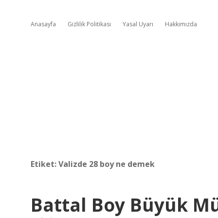
Anasayfa
Gizlilik Politikası
Yasal Uyarı
Hakkımızda
Etiket:
Valizde 28 boy ne demek
Battal Boy Büyük M