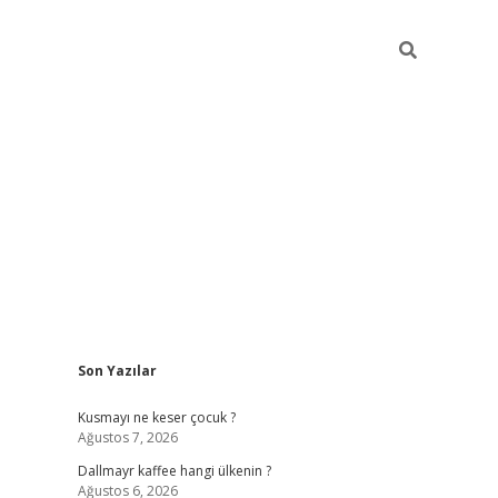
Sidebar
Son Yazılar
ilbet yeni giri
Kusmayı ne keser çocuk ?
Ağustos 7, 2026
Dallmayr kaffee hangi ülkenin ?
Ağustos 6, 2026