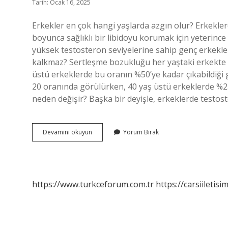
Tarih: Ocak 16, 2025
Erkekler en çok hangi yaşlarda azgın olur? Erkeklerd
boyunca sağlıklı bir libidoyu korumak için yeterinc
yüksek testosteron seviyelerine sahip genç erkekler 
kalkmaz? Sertleşme bozukluğu her yaştaki erkekte gör
üstü erkeklerde bu oranın %50’ye kadar çıkabildiği
20 oranında görülürken, 40 yaş üstü erkeklerde %25
neden değişir? Başka bir deyişle, erkeklerde testos
Erkekler
Devamını okuyun
Yorum Bırak
40
Yaşından
Sonra
Niye
Azar
https://www.turkceforum.com.tr
https://carsiiletisi