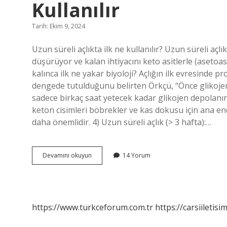
Kullanılır
Tarih: Ekim 9, 2024
Uzun süreli açlıkta ilk ne kullanılır? Uzun süreli a
düşürüyor ve kalan ihtiyacını keto asitlerle (asetoa
kalınca ilk ne yakar biyoloji? Açlığın ilk evresinde p
dengede tutulduğunu belirten Örkçü, “Önce glikojen
sadece birkaç saat yetecek kadar glikojen depolanır. 
keton cisimleri böbrekler ve kas dokusu için ana ener
daha önemlidir. 4) Uzun süreli açlık (> 3 hafta):…
Uzun
Devamını okuyun
14 Yorum
Süreli
Açlıkta
Vücutta
Ilk
Olarak
https://www.turkceforum.com.tr
https://carsiiletisi
Ne
Kullanılır