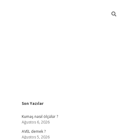
Sidebar
Son Yazılar
ilbet yeni giriş
betexper güncel giri
Kumaş nasıl ölçülür ?
Ağustos 6, 2026
AVEL demek ?
Ağustos 5, 2026