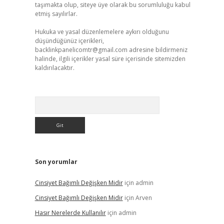
taşımakta olup, siteye üye olarak bu sorumluluğu kabul
etmiş sayılırlar.
Hukuka ve yasal düzenlemelere aykırı olduğunu
düşündüğünüz içerikleri,
backlinkpanelicomtr@gmail.com
adresine bildirmeniz
halinde, ilgili içerikler yasal süre içerisinde sitemizden
kaldırılacaktır.
Arama
Son yorumlar
Cinsiyet Bağımlı Değişken Midir
için
admin
Cinsiyet Bağımlı Değişken Midir
için
Arven
Hasır Nerelerde Kullanılır
için
admin