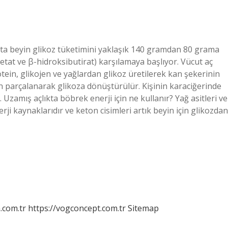
çlıkta beyin glikoz tüketimini yaklaşık 140 gramdan 80 grama
setat ve β-hidroksibutirat) karşılamaya başlıyor. Vücut aç
rotein, glikojen ve yağlardan glikoz üretilerek kan şekerinin
 parçalanarak glikoza dönüştürülür. Kişinin karaciğerinde
Uzamış açlıkta böbrek enerji için ne kullanır? Yağ asitleri ve
ji kaynaklarıdır ve keton cisimleri artık beyin için glikozdan
m.com.tr
https://vogconcept.com.tr
Sitemap