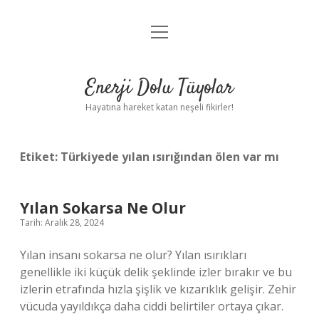
menüyü
Anasayfa
aç
Gizlilik Politikası
Enerji Dolu Tüyolar
Yasal Uyarı
Hayatına hareket katan neşeli fikirler!
Hakkımızda
Etiket:
Türkiyede yılan ısırığından ölen var mı
Yılan Sokarsa Ne Olur
Tarih: Aralık 28, 2024
Yılan insanı sokarsa ne olur? Yılan ısırıkları
genellikle iki küçük delik şeklinde izler bırakır ve bu
izlerin etrafında hızla şişlik ve kızarıklık gelişir. Zehir
vücuda yayıldıkça daha ciddi belirtiler ortaya çıkar.