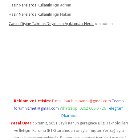
Hasır Nerelerde Kullanılır
için
admin
Hasır Nerelerde Kullanılır
için
Hakan
Canını Dişine Takmak Deyiminin Açıklaması Nedir
için
admin
üncel giriş
https://betexpergir.net/
Reklam ve İletişim:
E-mail:
backlinkpaneli@gmail.com
Teams:
forumhizmeti@gmail.com
Whatsapp: 0262 606 0 726
Telegram:
@karabul
Yasal Uyarı:
Sitemiz, 5651 Sayılı Kanun gereğince Bilgi Teknolojileri
ve İletişim Kurumu (BTK) tarafından onaylanmış bir Yer Sağlayıcı
olarak hizmet vermektedir. Bu nedenle, sitedeki içerikleri proaktif