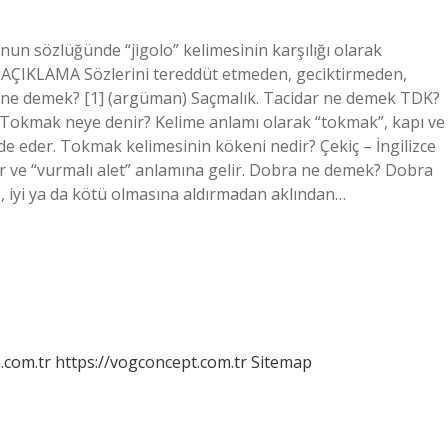
un sözlüğünde “jigolo” kelimesinin karşılığı olarak
AÇIKLAMA Sözlerini tereddüt etmeden, geciktirmeden,
ne demek? [1] (argüman) Saçmalık. Tacidar ne demek TDK?
ar. Tokmak neye denir? Kelime anlamı olarak “tokmak”, kapı ve
de eder. Tokmak kelimesinin kökeni nedir? Çekiç – İngilizce
r ve “vurmalı alet” anlamına gelir. Dobra ne demek? Dobra
, iyi ya da kötü olmasına aldırmadan aklından…
m.com.tr
https://vogconcept.com.tr
Sitemap