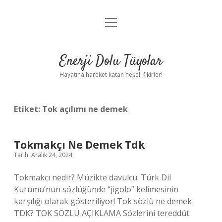
menüyü
Anasayfa
aç
Gizlilik Politikası
Enerji Dolu Tüyolar
Yasal Uyarı
Hayatına hareket katan neşeli fikirler!
Hakkımızda
Etiket:
Tok açılımı ne demek
Tokmakçı Ne Demek Tdk
Tarih: Aralık 24, 2024
Tokmakcı nedir? Müzikte davulcu. Türk Dil
Kurumu’nun sözlüğünde “jigolo” kelimesinin
karşılığı olarak gösteriliyor! Tok sözlü ne demek
TDK? TOK SÖZLÜ AÇIKLAMA Sözlerini tereddüt