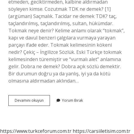
etmeden, geciktirmeden, kalbine aldırmadan
söyleyen kimse. Cozutmak TDK ne demek? [1]
(argüman) Saçmalık. Tacidar ne demek TDK? taç,
taçlandırılmış, taçlandırılmış, sultan, hükümdar.
Tokmak neye denir? Kelime anlamı olarak “tokmak”,
kapı ve davul benzeri çalgılara vurmaya yarayan
parçayı ifade eder. Tokmak kelimesinin kökeni
nedir? Çekiç – İngilizce Sözlük. Eski Türkçe tokımak
kelimesinden türemiştir ve “vurmalı alet” anlamına
gelir. Dobra ne demek? Dobra açık sözlü demektir.
Bir durumun doğru ya da yanlış, iyi ya da kötü
olmasına aldırmadan aklından…
Tokmakçı
Devamını okuyun
Yorum Bırak
Ne
Demek
Tdk
https://www.turkceforum.com.tr
https://carsiiletisim.com.tr