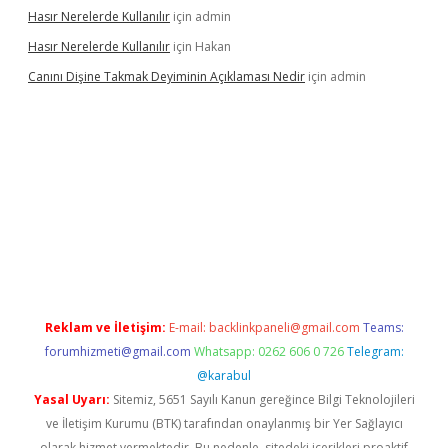
Hasır Nerelerde Kullanılır
için
admin
Hasır Nerelerde Kullanılır
için
Hakan
Canını Dişine Takmak Deyiminin Açıklaması Nedir
için
admin
ncel giriş
https://betexpergir.net/
Reklam ve İletişim:
E-mail:
backlinkpaneli@gmail.com
Teams:
forumhizmeti@gmail.com
Whatsapp: 0262 606 0 726
Telegram:
@karabul
Yasal Uyarı:
Sitemiz, 5651 Sayılı Kanun gereğince Bilgi Teknolojileri
ve İletişim Kurumu (BTK) tarafından onaylanmış bir Yer Sağlayıcı
olarak hizmet vermektedir. Bu nedenle, sitedeki içerikleri proaktif