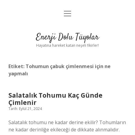
menüyü
Anasayfa
aç
Gizlilik Politikası
Enerji Dolu Tüyolar
Yasal Uyarı
Hayatına hareket katan neşeli fikirler!
Hakkımızda
Etiket:
Tohumun çabuk çimlenmesi için ne
yapmalı
Salatalık Tohumu Kaç Günde
Çimlenir
Tarih: Eylül 21, 2024
Salatalık tohumu ne kadar derine ekilir? Tohumların
ne kadar derinliğe ekileceği de dikkate alınmalıdır.