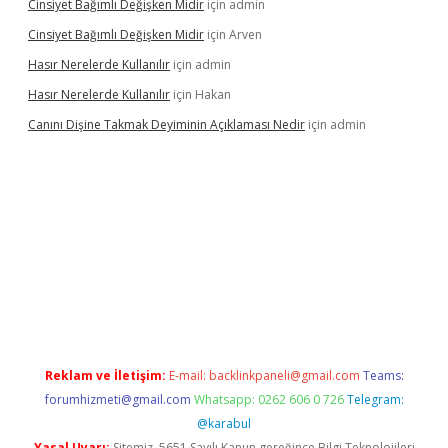
Cinsiyet Bağımlı Değişken Midir
için
admin
Cinsiyet Bağımlı Değişken Midir
için
Arven
Hasır Nerelerde Kullanılır
için
admin
Hasır Nerelerde Kullanılır
için
Hakan
Canını Dişine Takmak Deyiminin Açıklaması Nedir
için
admin
exper güncel giriş
https://betexpergir.net/
Reklam ve İletişim:
E-mail:
backlinkpaneli@gmail.com
Teams:
forumhizmeti@gmail.com
Whatsapp: 0262 606 0 726
Telegram:
@karabul
Yasal Uyarı:
Sitemiz, 5651 Sayılı Kanun gereğince Bilgi Teknolojileri