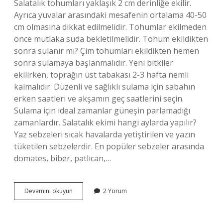
Salatalık tohumları yaklaşık 2 cm derinliğe ekilir.
Ayrıca yuvalar arasındaki mesafenin ortalama 40-50
cm olmasına dikkat edilmelidir. Tohumlar ekilmeden
önce mutlaka suda bekletilmelidir. Tohum ekildikten
sonra sulanır mı? Çim tohumları ekildikten hemen
sonra sulamaya başlanmalıdır. Yeni bitkiler
ekilirken, toprağın üst tabakası 2-3 hafta nemli
kalmalıdır. Düzenli ve sağlıklı sulama için sabahın
erken saatleri ve akşamın geç saatlerini seçin.
Sulama için ideal zamanlar güneşin parlamadığı
zamanlardır. Salatalık ekimi hangi aylarda yapılır?
Yaz sebzeleri sıcak havalarda yetiştirilen ve yazın
tüketilen sebzelerdir. En popüler sebzeler arasında
domates, biber, patlıcan,…
Salatalık
Devamını okuyun
2 Yorum
Tohumu
Kaç
Günde