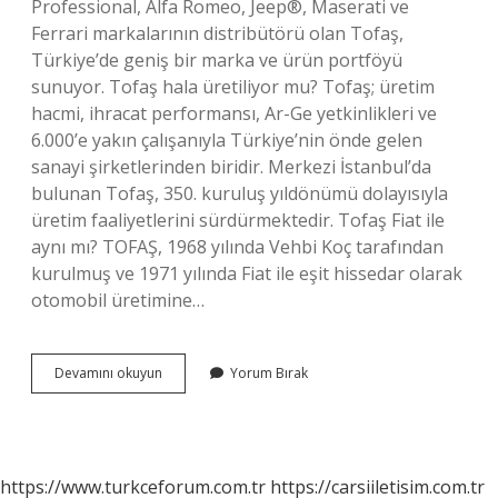
Professional, Alfa Romeo, Jeep®, Maserati ve
Ferrari markalarının distribütörü olan Tofaş,
Türkiye’de geniş bir marka ve ürün portföyü
sunuyor. Tofaş hala üretiliyor mu? Tofaş; üretim
hacmi, ihracat performansı, Ar-Ge yetkinlikleri ve
6.000’e yakın çalışanıyla Türkiye’nin önde gelen
sanayi şirketlerinden biridir. Merkezi İstanbul’da
bulunan Tofaş, 350. kuruluş yıldönümü dolayısıyla
üretim faaliyetlerini sürdürmektedir. Tofaş Fiat ile
aynı mı? TOFAŞ, 1968 yılında Vehbi Koç tarafından
kurulmuş ve 1971 yılında Fiat ile eşit hissedar olarak
otomobil üretimine…
Tofaş
Devamını okuyun
Yorum Bırak
Hangi
Arabaları
Üretiyor
https://www.turkceforum.com.tr
https://carsiiletisim.com.tr