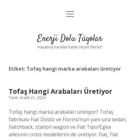
menüyü
Anasayfa
aç
Gizlilik Politikası
Enerji Dolu Tüyolar
Yasal Uyarı
Hayatına hareket katan neşeli fikirler!
Hakkımızda
Etiket:
Tofaş hangi marka arabaları üretiyor
Tofaş Hangi Arabaları Üretiyor
Tarih: Aralık 21, 2024
Tofaş hangi marka arabaları üretiyor? Tofaş
fabrikası Fiat Doblò ve Fiorino’nun yanı sıra sedan,
hatchback, station wagon ve Fiat Tipo/Egea
ailesinin cross modellerini de üretiyor. Fiat, Fiat