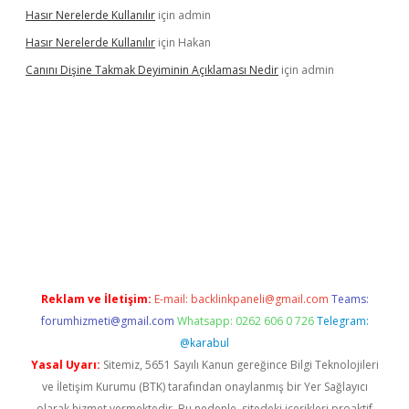
Hasır Nerelerde Kullanılır
için
admin
Hasır Nerelerde Kullanılır
için
Hakan
Canını Dişine Takmak Deyiminin Açıklaması Nedir
için
admin
üncel giriş
https://betexpergir.net/
Reklam ve İletişim:
E-mail:
backlinkpaneli@gmail.com
Teams:
forumhizmeti@gmail.com
Whatsapp: 0262 606 0 726
Telegram:
@karabul
Yasal Uyarı:
Sitemiz, 5651 Sayılı Kanun gereğince Bilgi Teknolojileri
ve İletişim Kurumu (BTK) tarafından onaylanmış bir Yer Sağlayıcı
olarak hizmet vermektedir. Bu nedenle, sitedeki içerikleri proaktif