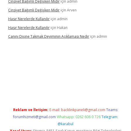
Cinsiyet Bağımlı Değişken Midir
için
admin
Cinsiyet Bağımlı Değişken Midir
için
Arven
Hasır Nerelerde Kullanılır
için
admin
Hasır Nerelerde Kullanılır
için
Hakan
Canını Dişine Takmak Deyiminin Açıklaması Nedir
için
admin
üncel giriş
https://betexpergir.net/
Reklam ve İletişim:
E-mail:
backlinkpaneli@gmail.com
Teams:
forumhizmeti@gmail.com
Whatsapp: 0262 606 0 726
Telegram:
@karabul
Yasal Uyarı:
Sitemiz, 5651 Sayılı Kanun gereğince Bilgi Teknolojileri