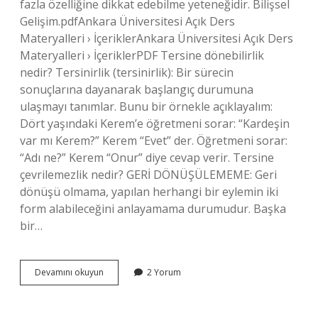
fazla özelliğine dikkat edebilme yeteneğidir. Bilişsel
Gelişim.pdfAnkara Üniversitesi Açık Ders
Materyalleri › İçeriklerAnkara Üniversitesi Açık Ders
Materyalleri › İçeriklerPDF Tersine dönebilirlik
nedir? Tersinirlik (tersinirlik): Bir sürecin
sonuçlarına dayanarak başlangıç ​​durumuna
ulaşmayı tanımlar. Bunu bir örnekle açıklayalım:
Dört yaşındaki Kerem’e öğretmeni sorar: “Kardeşin
var mı Kerem?” Kerem “Evet” der. Öğretmeni sorar:
“Adı ne?” Kerem “Onur” diye cevap verir. Tersine
çevrilemezlik nedir? GERİ DÖNÜŞÜLEMEME: Geri
dönüşü olmama, yapılan herhangi bir eylemin iki
form alabileceğini anlayamama durumudur. Başka
bir…
Tersine
Devamını okuyun
2 Yorum
Çevirme
Piaget
Nedir