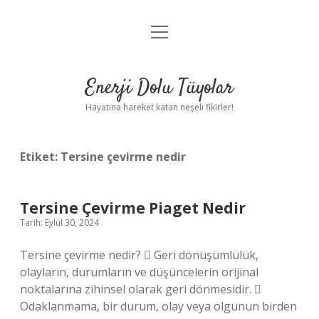
menüyü
Anasayfa
aç
Gizlilik Politikası
Enerji Dolu Tüyolar
Yasal Uyarı
Hayatına hareket katan neşeli fikirler!
Hakkımızda
Etiket:
Tersine çevirme nedir
Tersine Çevirme Piaget Nedir
Tarih: Eylül 30, 2024
Tersine çevirme nedir?  Geri dönüşümlülük,
olayların, durumların ve düşüncelerin orijinal
noktalarına zihinsel olarak geri dönmesidir. 
Odaklanmama, bir durum, olay veya olgunun birden