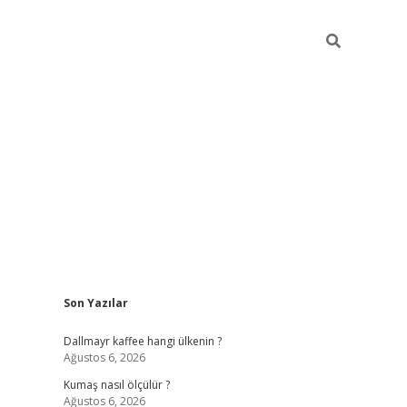
Sidebar
Son Yazılar
ilbet yeni giriş
betexper güncel gir
Dallmayr kaffee hangi ülkenin ?
Ağustos 6, 2026
Kumaş nasıl ölçülür ?
Ağustos 6, 2026