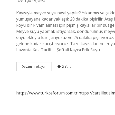
Tarih: Eylül 19, 2024
Kayısıyla meyve suyu nasıl yapılır? Yıkanmış ve çekird
yumuşayana kadar yaklaşık 20 dakika pişirilir. Ateş ka
koyu bir kıvam alması için pişmiş kayısılar bir süzgec
Meyve suyu yapmak istiyorsak, dondurulmuş meyve
suyu ekleyip karıştırıyoruz ve 25 dakika pişiriyor
gelene kadar karıştırıyoruz. Taze kayısıdan neler yapıl
Lavanta Kek Tarifi. … Şeftali Kayısı Erik Suyu…
Ev
Devamını okuyun
2 Yorum
Yapımı
Kayısı
Meyve
Suyu
Nasıl
https://www.turkceforum.com.tr
https://carsiiletisi
Yapılır