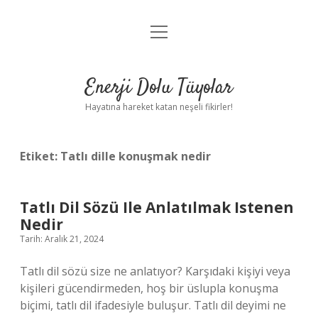
menüyü
Anasayfa
aç
Gizlilik Politikası
Enerji Dolu Tüyolar
Yasal Uyarı
Hayatına hareket katan neşeli fikirler!
Hakkımızda
Etiket:
Tatlı dille konuşmak nedir
Tatlı Dil Sözü Ile Anlatılmak Istenen
Nedir
Tarih: Aralık 21, 2024
Tatlı dil sözü size ne anlatıyor? Karşıdaki kişiyi veya
kişileri gücendirmeden, hoş bir üslupla konuşma
biçimi, tatlı dil ifadesiyle buluşur. Tatlı dil deyimi ne