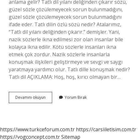
anlama gelir? Tatlı dil yılanı deliğinden çıkarır sözü,
güzel sözle çözülemeyecek sorun bulunmadığını,
güzel sözle çözülemeyecek sorun bulunmadığını
ifade eder. Tatlı dilin özlü sözü nedir? Atalarımız,
“Tatlı dil yılanı deliğinden çıkarır.” demişler. Yani,
nazik sözlerle ikna edilmesi zor olan insanlar bile
kolayca ikna edilir. Kötü sözlerle insanları ikna
etmek çok zordur. Nazik sözlerle insanlarla
konuşmak ilişkileri geliştirmeye ve sevgi ve saygı
yaratmaya yardımcı olur. Tatlı dille konuşmak nedir?
Tatlı dil AÇIKLAMA: Hoş, hoş, kırıcı olmayan bir…
Tatlı
Devamını okuyun
Yorum Bırak
Dil
Sözü
Ile
Anlatılmak
Istenen
https://www.turkceforum.com.tr
https://carsiiletisim.com.tr
Nedir
https://vogconcept.com.tr
Sitemap