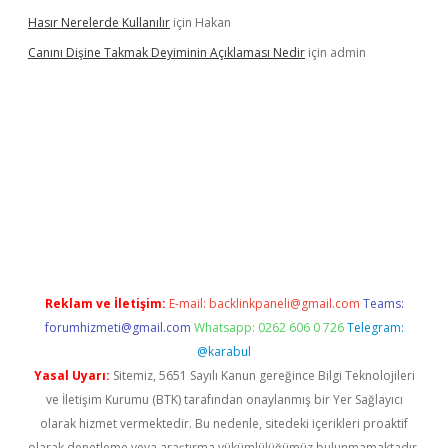
Hasır Nerelerde Kullanılır
için
Hakan
Canını Dişine Takmak Deyiminin Açıklaması Nedir
için
admin
güncel giriş
https://betexpergir.net/
Reklam ve İletişim:
E-mail:
backlinkpaneli@gmail.com
Teams:
forumhizmeti@gmail.com
Whatsapp: 0262 606 0 726
Telegram:
@karabul
Yasal Uyarı:
Sitemiz, 5651 Sayılı Kanun gereğince Bilgi Teknolojileri
ve İletişim Kurumu (BTK) tarafından onaylanmış bir Yer Sağlayıcı
olarak hizmet vermektedir. Bu nedenle, sitedeki içerikleri proaktif
olarak denetleme veya araştırma yükümlülüğümüz bulunmamaktadır.