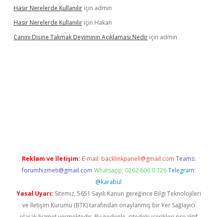
Hasır Nerelerde Kullanılır
için
admin
Hasır Nerelerde Kullanılır
için
Hakan
Canını Dişine Takmak Deyiminin Açıklaması Nedir
için
admin
üncel giriş
https://betexpergir.net/
Reklam ve İletişim:
E-mail:
backlinkpaneli@gmail.com
Teams:
forumhizmeti@gmail.com
Whatsapp: 0262 606 0 726
Telegram:
@karabul
Yasal Uyarı:
Sitemiz, 5651 Sayılı Kanun gereğince Bilgi Teknolojileri
ve İletişim Kurumu (BTK) tarafından onaylanmış bir Yer Sağlayıcı
olarak hizmet vermektedir. Bu nedenle, sitedeki içerikleri proaktif