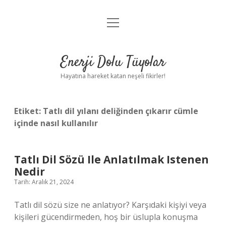
menüyü
Anasayfa
aç
Gizlilik Politikası
Enerji Dolu Tüyolar
Yasal Uyarı
Hayatına hareket katan neşeli fikirler!
Hakkımızda
Etiket:
Tatlı dil yılanı deliğinden çıkarır cümle
içinde nasıl kullanılır
Tatlı Dil Sözü Ile Anlatılmak Istenen
Nedir
Tarih: Aralık 21, 2024
Tatlı dil sözü size ne anlatıyor? Karşıdaki kişiyi veya
kişileri gücendirmeden, hoş bir üslupla konuşma