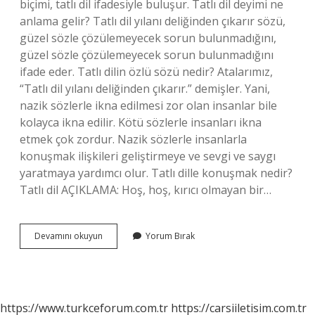
biçimi, tatlı dil ifadesiyle buluşur. Tatlı dil deyimi ne
anlama gelir? Tatlı dil yılanı deliğinden çıkarır sözü,
güzel sözle çözülemeyecek sorun bulunmadığını,
güzel sözle çözülemeyecek sorun bulunmadığını
ifade eder. Tatlı dilin özlü sözü nedir? Atalarımız,
“Tatlı dil yılanı deliğinden çıkarır.” demişler. Yani,
nazik sözlerle ikna edilmesi zor olan insanlar bile
kolayca ikna edilir. Kötü sözlerle insanları ikna
etmek çok zordur. Nazik sözlerle insanlarla
konuşmak ilişkileri geliştirmeye ve sevgi ve saygı
yaratmaya yardımcı olur. Tatlı dille konuşmak nedir?
Tatlı dil AÇIKLAMA: Hoş, hoş, kırıcı olmayan bir…
Tatlı
Devamını okuyun
Yorum Bırak
Dil
Sözü
Ile
Anlatılmak
Istenen
https://www.turkceforum.com.tr
https://carsiiletisim.com.tr
Nedir