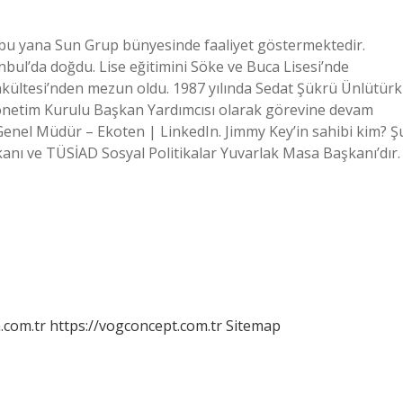
n bu yana Sun Grup bünyesinde faaliyet göstermektedir.
bul’da doğdu. Lise eğitimini Söke ve Buca Lisesi’nde
Fakültesi’nden mezun oldu. 1987 yılında Sedat Şükrü Ünlütürk
il Yönetim Kurulu Başkan Yardımcısı olarak görevine devam
enel Müdür – Ekoten | LinkedIn. Jimmy Key’in sahibi kim? Ş
nı ve TÜSİAD Sosyal Politikalar Yuvarlak Masa Başkanı’dır.
m.com.tr
https://vogconcept.com.tr
Sitemap