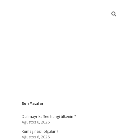
Sidebar
Son Yazılar
ilbet yeni giriş
betexper güncel giri
Dallmayr kaffee hangi ülkenin ?
Ağustos 6, 2026
Kumaş nasıl ölçülür ?
Ağustos 6, 2026