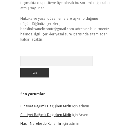
taşımakta olup, siteye üye olarak bu sorumluluğu kabul
etmiş sayılırlar.
Hukuka ve yasal düzenlemelere aykırı olduğunu
düşündüğünüz içerikleri,
backlinkpanelicomtr@gmail.com
adresine bildirmeniz
halinde, ilgili içerikler yasal süre içerisinde sitemizden
kaldırılacaktır.
Arama
Son yorumlar
Cinsiyet Bağımlı Değişken Midir
için
admin
Cinsiyet Bağımlı Değişken Midir
için
Arven
Hasır Nerelerde Kullanılır
için
admin