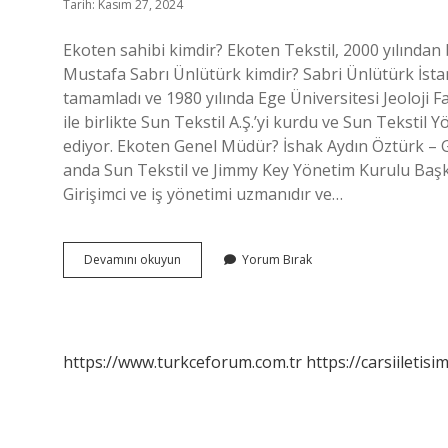
Tarih: Kasım 27, 2024
Ekoten sahibi kimdir? Ekoten Tekstil, 2000 yılında
Mustafa Sabrı Ünlütürk kimdir? Sabri Ünlütürk İstan
tamamladı ve 1980 yılında Ege Üniversitesi Jeoloji 
ile birlikte Sun Tekstil A.Ş.’yi kurdu ve Sun Tekst
ediyor. Ekoten Genel Müdür? İshak Aydın Öztürk – G
anda Sun Tekstil ve Jimmy Key Yönetim Kurulu Başka
Girişimci ve iş yönetimi uzmanıdır ve…
Ekoten
Devamını okuyun
Yorum Bırak
Tekstil
Sahibi
Kim
https://www.turkceforum.com.tr
https://carsiiletisi