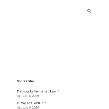
Sidebar
Son Yazılar
ilbet yeni giriş
betexper güncel giri
Dallmayr kaffee hangi ülkenin ?
Ağustos 6, 2026
Kumaş nasıl ölçülür ?
Ağustos 6, 2026