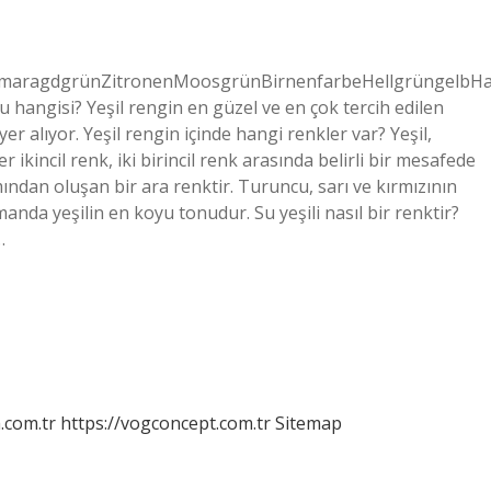
SmaragdgrünZitronenMoosgrünBirnenfarbeHellgrüngelbH
u hangisi? Yeşil rengin en güzel ve en çok tercih edilen
 yer alıyor. Yeşil rengin içinde hangi renkler var? Yeşil,
 ikincil renk, iki birincil renk arasında belirli bir mesafede
mından oluşan bir ara renktir. Turuncu, sarı ve kırmızının
manda yeşilin en koyu tonudur. Su yeşili nasıl bir renktir?
…
m.com.tr
https://vogconcept.com.tr
Sitemap