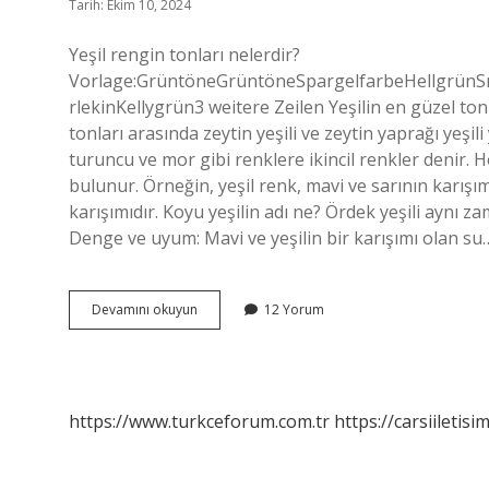
Tarih: Ekim 10, 2024
Yeşil rengin tonları nelerdir?
Vorlage:GrüntöneGrüntöneSpargelfarbeHellgrün
rlekinKellygrün3 weitere Zeilen Yeşilin en güzel ton
tonları arasında zeytin yeşili ve zeytin yaprağı yeşili
turuncu ve mor gibi renklere ikincil renkler denir. Her
bulunur. Örneğin, yeşil renk, mavi ve sarının karışı
karışımıdır. Koyu yeşilin adı ne? Ördek yeşili aynı za
Denge ve uyum: Mavi ve yeşilin bir karışımı olan su
Yeşil
Devamını okuyun
12 Yorum
Tonları
Nelerdir
https://www.turkceforum.com.tr
https://carsiiletisi