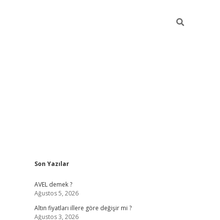
Sidebar
Son Yazılar
ilbet yeni giriş
betexper güncel giri
AVEL demek ?
Ağustos 5, 2026
Altın fiyatları illere göre değişir mi ?
Ağustos 3, 2026