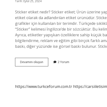
Tarih: Eylül 25, 2024
Sticker etiket nedir? Sticker etiket; Ürün üzerine ya
etiket olarak da adlandırılan etiket ürünüdür. Sticke
grafikler için kullanılan bir terimdir. Türkçede sıklık
“Sticker” kelimesi İngilizce’de bir sözcüktür. Bu kelim
Ayrıca, etiketler yapışkan özelliklere sahip küçük b
bilgilendirme, reklam ve eğitim gibi birçok farklı am
baskı, diğer yüzünde ise görsel baskı bulunur. Sticke
Sticker
Devamını okuyun
2 Yorum
Etiket
Ne
Demek
https://www.turkceforum.com.tr
https://carsiiletisi