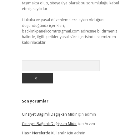
taşımakta olup, siteye üye olarak bu sorumluluğu kabul
etmiş sayılırlar.
Hukuka ve yasal düzenlemelere aykırı olduğunu
düşündüğünüz içerikleri,
backlinkpanelicomtr@gmail.com
adresine bildirmeniz
halinde, ilgili içerikler yasal süre içerisinde sitemizden
kaldırılacaktır.
Arama
Son yorumlar
Cinsiyet Bağımlı Değişken Midir
için
admin
Cinsiyet Bağımlı Değişken Midir
için
Arven
Hasır Nerelerde Kullanılır
için
admin